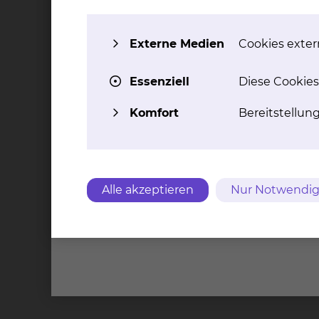
Gemeinsam können wir eine gesunde Zukunft ge
Gemeinsam mehr erreichen:
Externe Medien
Cookies extern
Ob Medizintechnik, Forschung, Stärkung der Mi
Essenziell
Diese Cookies
uns, die Gesundheitsversorgung in Braunsch
Komfort
Bereitstellun
Partnerschaft mit Mehrwert:
Entdecken Sie mit uns die Möglichkeiten geme
Gesundheit unserer Region nachhaltig verbess
Alle akzeptieren
Nur Notwendig
Ihre Spende können Sie selbstverständlich st