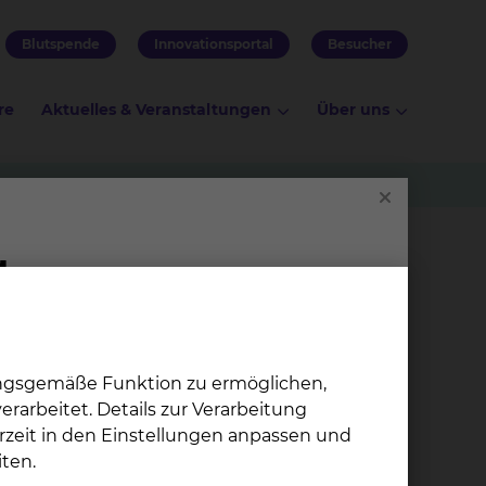
Blutspende
Innovationsportal
Besucher
re
Aktuelles & Veranstaltungen
Über uns
meinsam
ungsgemäße Funktion zu ermöglichen,
rarbeitet. Details zur Verarbeitung
rzeit in den Einstellungen anpassen und
– und noch viel mehr: Sie zeigen soziale
ten.