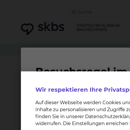
Spenden
Unternehmens-Spenden an das skbs
Unternehmens-Spen
Verantwortung üb
Wir respektieren Ihre Privats
Auf dieser Webseite werden Cookies un
Gemeinsam Verantwortung übernehmen – für
Inhalte zu personalisieren und Zugriffe
finden Sie in unserer Datenschutzerklär
Ihre Unternehmensspende an das skbs ist ein w
widerrufen. Die Einstellungen erreiche
Verantwortung und Ihre Verbundenheit mit d