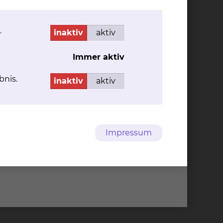
.
inaktiv
aktiv
Patientinnen und Patienten – Ihre Spende hilft
Immer aktiv
bnis.
inaktiv
aktiv
h ein, denn zusammen können wir die
Impressum
 Zuwendungsbestätigung aus.