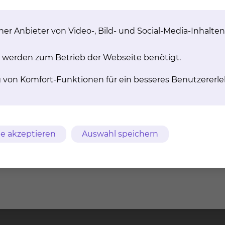
stalten – und davon profitieren wir alle.
er Anbieter von Video-, Bild- und Social-Media-Inhalten
tarbeitenden oder eine höhere Aufenthaltsqualität für 
 werden zum Betrieb der Webseite benötigt.
weig und Umgebung weiter zu verbessern.
g von Komfort-Funktionen für ein besseres Benutzererle
insamer Projekte. Wir laden Sie herzlich zum Gespräc
ern.
e akzeptieren
Auswahl speichern
euerlich geltend machen, wir stellen Ihnen gerne eine