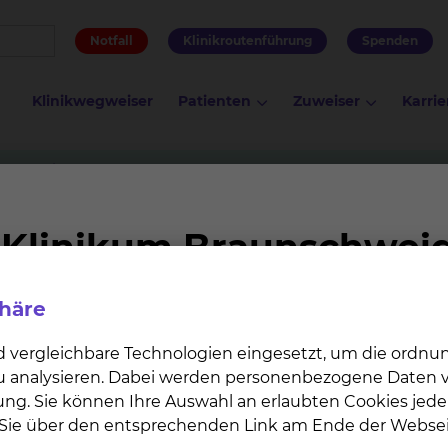
Notfall
Klinikroutenführung
Spenden
Klinikwegweiser
Patienten
Zuweiser
Karrie
 – gemeinsam Verantwortung übernehmen
den an das skbs – ge
ernehmen
phäre
d vergleichbare Technologien eingesetzt, um die ordn
 die Gesundheit in unserer Region
 zu analysieren. Dabei werden personenbezogene Daten ve
ung. Sie können Ihre Auswahl an erlaubten Cookies jede
ichtiger Beitrag für die Gesundheitsversorgung vor Ort 
n Sie über den entsprechenden Link am Ende der Websei
en Menschen in der Region.