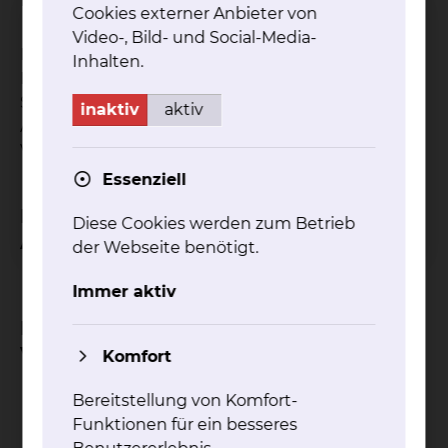
Cookies externer Anbieter von
Video-, Bild- und Social-Media-
Das Gremium besteht aus dem zuständigen
Inhalten.
Dezernenten und fünf Mitgliedern des Rates der
Stadt Braunschweig, zwei
inaktiv
aktiv
Arbeitnehmervertreter/innen und zwei externen
Vertreter/innen:
Essenziell
Erster Stadtrat,
Diese Cookies werden zum Betrieb
Aufsichtsratsvorsitzender
der Webseite benötigt.
Christian A. Geiger
Immer aktiv
Ratsmitglieder und externe
Vertreter/innen
Komfort
Annette Schütze (stellvertretende
Bereitstellung von Komfort-
Aufsichtsratsvorsitzende)
Funktionen für ein besseres
Nils Bader