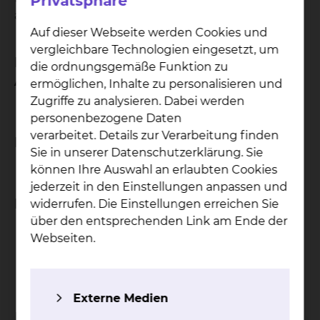
Privatsphäre
an.
Auf dieser Webseite werden Cookies und
vergleichbare Technologien eingesetzt, um
Erster Stadtrat,
die ordnungsgemäße Funktion zu
Aufsichtsratsvorsitzender
ermöglichen, Inhalte zu personalisieren und
Zugriffe zu analysieren. Dabei werden
Christian A. Geiger
personenbezogene Daten
verarbeitet. Details zur Verarbeitung finden
Fachbereich Finanzen
Sie in unserer Datenschutzerklärung. Sie
können Ihre Auswahl an erlaubten Cookies
Nils Backhauß
jederzeit in den Einstellungen anpassen und
Ratsherren und Ratsfrauen
widerrufen. Die Einstellungen erreichen Sie
über den entsprechenden Link am Ende der
Annette Johannes
Webseiten.
Leonore Köhler
Gerrit Stühmeier
Externe Medien
Der Aufsichtsrat