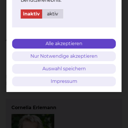
Benutzererlebnis.
Dr. Gabriele Heinen-Kljajic
Prof. Dr. Dirk Heinz
inaktiv
aktiv
Markus Schlimme
Ulrich Stegemann
Arbeitnehmervertreter/innen
Alle akzeptieren
Martina Lüer
Nur Notwendige akzeptieren
Gunther Degenhardt
Auswahl speichern
Bei allen Fragen rund um die Gremien des
Impressum
Klinikum wenden Sie sich bitte an:
Cornelia Erlemann