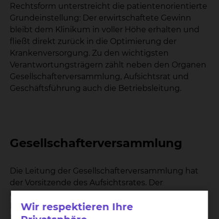
Rechtsform unterstreicht die patientenorientierte
Grundeinstellung: Der erwirtschaftete Gewinn
bleibt dem Klinikum in voller Höhe erhalten und
fließt direkt zurück in die Optimierung der
Krankenversorgung. Zu den wichtigsten
Verantwortungsträgern zählt neben den Organen
Gesellschafterversammlung, Aufsichtsrat und
Geschäftsführung auch die Betriebsleitung.
Gesellschafterversammlung
Die Leitung der Gesellschafterversammlung hat
der Vorsitzende des Aufsichtsrates. Der
Gesellschafterversammlung gehören drei
Wir respektieren Ihre
Ratsmitglieder und ein Mitarbeiter des
Fachbereichs Finanzen der Stadt Braunschweig