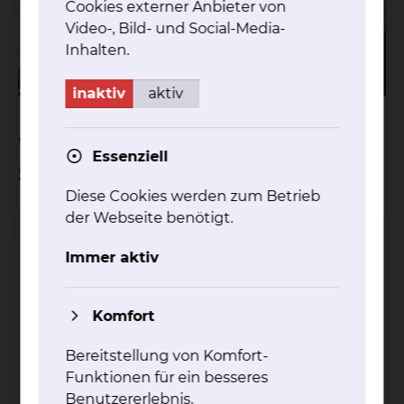
Cookies externer Anbieter von
Video-, Bild- und Social-Media-
Inhalten.
inaktiv
aktiv
Wir freuen uns über Ihre
Essenziell
Spende
Diese Cookies werden zum Betrieb
der Webseite benötigt.
Freunde und Förderer des Städtischen
Immer aktiv
Klinikums Braunschweig e. V.
Komfort
Bereitstellung von Komfort-
Funktionen für ein besseres
Benutzererlebnis.