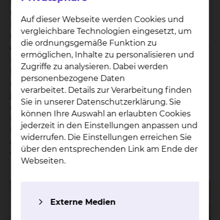
seltener und nicht immer erhofften Umfang
realisiert werden. Hier versuchen die Freunde und
Auf dieser Webseite werden Cookies und
Förderer des Städtischen Klinikums e.V.
vergleichbare Technologien eingesetzt, um
unbürokratisch zu helfen. Um diese Ziele zu
die ordnungsgemäße Funktion zu
erreichen sind wir auf die Spendenbereitschaft der
ermöglichen, Inhalte zu personalisieren und
Bürger und dankbarer Patienten aus
Zugriffe zu analysieren. Dabei werden
Braunschweig und dem weiten Einzugsgebiet
personenbezogene Daten
des Klinikums angewiesen. Wir sind dankbar für
verarbeitet. Details zur Verarbeitung finden
jede Spende, die Sie zweckgerichtet oder
Sie in unserer Datenschutzerklärung. Sie
allgemein leisten. Alle Klinikbereiche benötigen
können Ihre Auswahl an erlaubten Cookies
Ihre Hilfe. Selbstverständlich werden Spenden, die
jederzeit in den Einstellungen anpassen und
für einen bestimmten Zweck oder Bereich
widerrufen. Die Einstellungen erreichen Sie
gespendet werden, auch zweckentsprechend
über den entsprechenden Link am Ende der
verwendet.
Webseiten.
Externe Medien