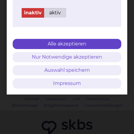
inaktiv
aktiv
Jasperallee 9, 38102 Braunschweig
Tel.:
+49 531 39 06 83 60
Fax: +49 531 39 06 83 69
Spendenkonto
Alle akzeptieren
IBAN:
DE86300606010003387402
BIC:
DAAEDEDDXXX
Nur Notwendige akzeptieren
mehr
Auswahl speichern
Impressum
Kontakt
Impressum
AVB
Datenschutz
Bildnachweise
Entgelttransparenz
Cookie Einstellungen