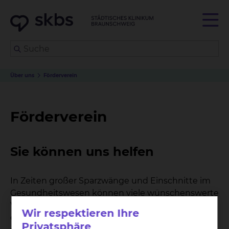
Über uns
Förderverein
Förderverein
Sie können uns helfen
In Zeiten großer Sparzwänge und Einschnitte im
Gesundheitswesen können viele wünschenswerte
Verbesserungen für Patientenversorgung oder
Wir respektieren Ihre
eine freundlichere Umgebung im Krankenhaus
Privatsphäre