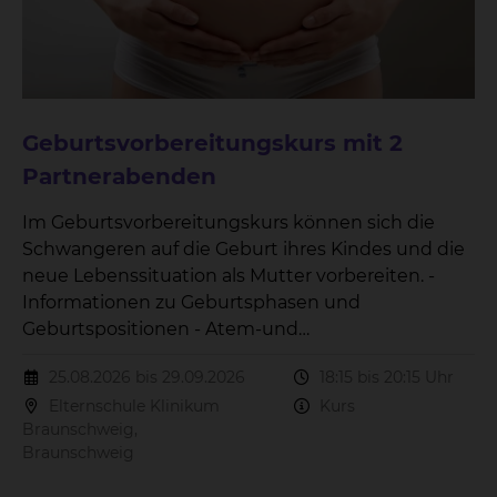
Geburtsvorbereitungskurs mit 2
Partnerabenden
Im Geburtsvorbereitungskurs können sich die
Schwangeren auf die Geburt ihres Kindes und die
neue Lebenssituation als Mutter vorbereiten. -
Informationen zu Geburtsphasen und
Geburtspositionen - Atem-und
Entspannungsübungen - Versorgung des
25.08.2026 bis 29.09.2026
18:15 bis 20:15 Uhr
Neugeborenes - Wochenbettzeit - Stillen Der Kurs
Elternschule Klinikum
Kurs
beinhaltet 7 Treffen à 2 Stunden mit 2
Braunschweig,
Partnerabenden.
Braunschweig