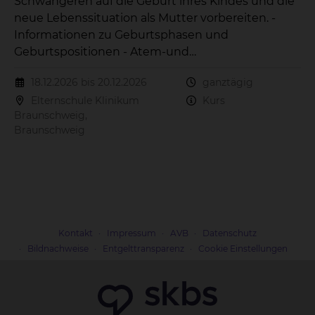
Schwangeren auf die Geburt ihres Kindes und die
neue Lebenssituation als Mutter vorbereiten. -
Informationen zu Geburtsphasen und
Geburtspositionen - Atem-und
Entspannungsübungen - Versorgung des
18.12.2026 bis 20.12.2026
ganztägig
Neugeborenes - Wochenbettzeit - Stillen Der Kurs
Elternschule Klinikum
Kurs
beinhaltet 3 Treffen.
Braunschweig,
Braunschweig
Kontakt
Impressum
AVB
Datenschutz
Bildnachweise
Entgelttransparenz
Cookie Einstellungen