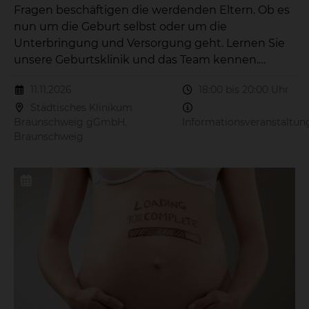
Fragen beschäftigen die werdenden Eltern. Ob es
nun um die Geburt selbst oder um die
Unterbringung und Versorgung geht. Lernen Sie
unsere Geburtsklinik und das Team kennen.
Während eines Vortrages geben Ihnen unsere
11.11.2026
18:00 bis 20:00 Uhr
Expertinnen aus verschiedenen Disziplinen einen
Städtisches Klinikum
Einblick in die Arbeit im Kreißsaal und
Braunschweig gGmbH,
Informationsveranstaltun
beantworten alle Fragen, die Sie beschäftigen. Die
Braunschweig
kostenfreien Veranstaltungen findet am 11.11.2026
von 18:00 bis 20:00 Uhr im Konferenzraum des
Bildungszentrum in der Naumburgstraße 15, 38124
Braunschweig statt.