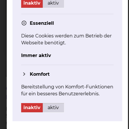
Konferenzraum des Bildungszentrum in der
inaktiv
aktiv
Naumburgstraße 15, 38124 Braunschweig statt.
Essenziell
Diese Cookies werden zum Betrieb der
Webseite benötigt.
Immer aktiv
Komfort
Bereitstellung von Komfort-Funktionen
Geburtsvorbereitungskurs mit 2
für ein besseres Benutzererlebnis.
Partnerabenden
inaktiv
aktiv
Im Geburtsvorbereitungskurs können sich die
Schwangeren auf die Geburt ihres Kindes und die
neue Lebenssituation als Mutter vorbereiten. -