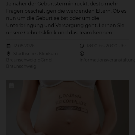
Je näher der Geburtstermin rückt, desto mehr
Fragen beschäftigen die werdenden Eltern. Ob es
nun um die Geburt selbst oder um die
Unterbringung und Versorgung geht. Lernen Sie
unsere Geburtsklinik und das Team kennen.
Während eines Vortrages geben Ihnen unsere
12.08.2026
18:00 bis 20:00 Uhr
Expertinnen aus verschiedenen Disziplinen einen
Städtisches Klinikum
Einblick in die Arbeit im Kreißsaal und
Braunschweig gGmbH,
Informationsveranstaltun
beantworten alle Fragen, die Sie beschäftigen. Die
Braunschweig
kostenfreien Veranstaltungen findet am
12.08.2026 von 18:00 bis 20:00 Uhr im
Konferenzraum des Bildungszentrum in der
Naumburgstraße 15, 38124 Braunschweig statt.