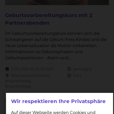
Geburtsvorbereitungskurs mit 2
Partnerabenden
Im Geburtsvorbereitungskurs können sich die
Schwangeren auf die Geburt ihres Kindes und die
neue Lebenssituation als Mutter vorbereiten. -
Informationen zu Geburtsphasen und
Geburtspositionen - Atem-und
Entspannungsübungen - Versorgung des
11.09.2026 bis 13.09.2026
ganztägig
Neugeborenes - Wochenbettzeit - Stillen Der Kurs
Elternschule Klinikum
Kurs
beinhaltet 3 Treffen.
Braunschweig,
Braunschweig
Wir respektieren Ihre Privatsphäre
Auf dieser Webseite werden Cookies und