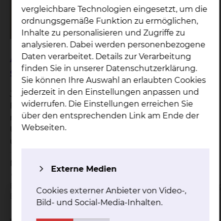
vergleichbare Technologien eingesetzt, um die
ordnungsgemäße Funktion zu ermöglichen,
Inhalte zu personalisieren und Zugriffe zu
analysieren. Dabei werden personenbezogene
Daten verarbeitet. Details zur Verarbeitung
Ausgebucht: Informationsabend zu
finden Sie in unserer Datenschutzerklärung.
Schwangerschaft und Geburt
Sie können Ihre Auswahl an erlaubten Cookies
jederzeit in den Einstellungen anpassen und
Je näher der Geburtstermin rückt, desto mehr
widerrufen. Die Einstellungen erreichen Sie
Fragen beschäftigen die werdenden Eltern. Ob es
über den entsprechenden Link am Ende der
nun um die Geburt selbst oder um die
Webseiten.
Unterbringung und Versorgung geht. Lernen Sie
unsere Geburtsklinik und das Team kennen.
Während eines Vortrages geben Ihnen unsere
30.09.2026
18:00 bis 20:00 Uhr
Expertinnen aus verschiedenen Disziplinen einen
Externe Medien
Städtisches Klinikum
Einblick in die Arbeit im Kreißsaal und
Braunschweig gGmbH,
Informationsveranstaltun
beantworten alle Fragen, die Sie beschäftigen. Die
Cookies externer Anbieter von Video-,
Braunschweig
kostenfreien Veranstaltungen findet am
Bild- und Social-Media-Inhalten.
30.09.2026 von 18:00 bis 20:00 Uhr im