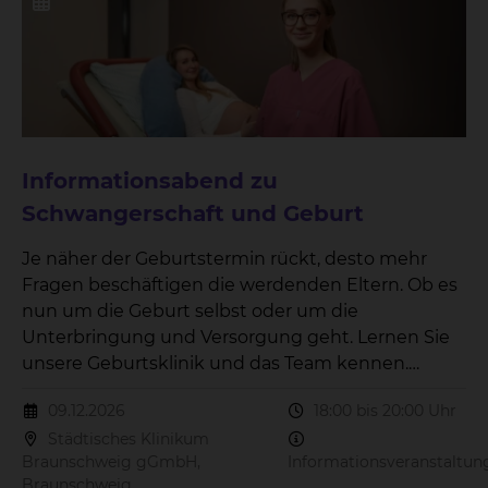
Informationsabend zu
Schwangerschaft und Geburt
Je näher der Geburtstermin rückt, desto mehr
Fragen beschäftigen die werdenden Eltern. Ob es
nun um die Geburt selbst oder um die
Unterbringung und Versorgung geht. Lernen Sie
unsere Geburtsklinik und das Team kennen.
Während eines Vortrages geben Ihnen unsere
09.12.2026
18:00 bis 20:00 Uhr
Expertinnen aus verschiedenen Disziplinen einen
Städtisches Klinikum
Einblick in die Arbeit im Kreißsaal und
Braunschweig gGmbH,
Informationsveranstaltun
beantworten alle Fragen, die Sie beschäftigen. Die
Braunschweig