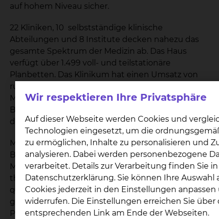
auf hohem Niveau sicher.
22 Kliniken, 10 selbstständige klinische
Abteilungen und 8 Institute decken nahezu das
gesamte Spektrum der Medizin ab. Das Haus
verfügt über 1.499 voll- und teilstationäre
Planbetten. Das Klinikum hat einen Umsatz von
rund 430 Millionen Euro pro Jahr. Mit über 4.000
Wir respektieren Ihre Privatsphäre
Mitarbeiterinnen und Mitarbeitern ist das Klinikum
Braunschweig einer der größten Arbeitgeber in
Auf dieser Webseite werden Cookies und verglei
der Region.
Technologien eingesetzt, um die ordnungsgemä
zu ermöglichen, Inhalte zu personalisieren und Zu
Medizinischer Fortschritt genießt am Klinikum
analysieren. Dabei werden personenbezogene D
Braunschweig einen hohen Stellenwert. Moderne
verarbeitet. Details zur Verarbeitung finden Sie i
Medizintechnik, innovative diagnostische und
Datenschutzerklärung. Sie können Ihre Auswahl 
therapeutische Verfahren sowie engagierte und
Cookies jederzeit in den Einstellungen anpassen
qualifizierte Mitarbeiterinnen und Mitarbeiter
widerrufen. Die Einstellungen erreichen Sie über
gewährleisten eine hochwertige
entsprechenden Link am Ende der Webseiten.
Patientenversorgung rund um die Uhr.