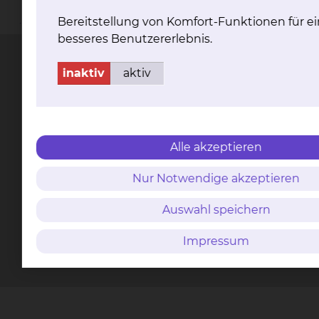
Kontakt
Impressum
AVB
Datenschutz
Bereitstellung von Komfort-Funktionen für ei
Bildnachweise
Entgelttransparenz
Cookie Einstellungen
besseres Benutzererlebnis.
inaktiv
aktiv
Städtisches Klinikum
Braunschweig gGmbH
Alle akzeptieren
Freisestr. 9/10
38118 Braunschweig
Nur Notwendige akzeptieren
Tel.: 0531/595-0
Auswahl speichern
Fax: 0531/595-1322
Impressum
info@klinikum-braunschweig.de
www.klinikum-braunschweig.de