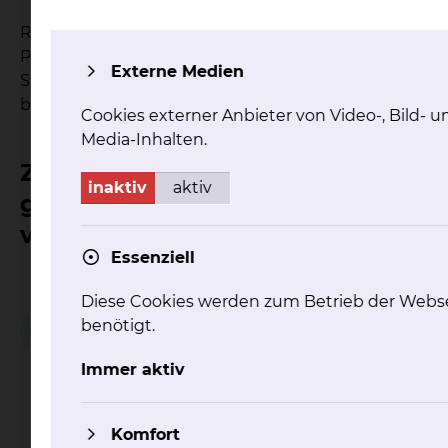
Rund 50.000 stationäre und 200.000 ambulante
Patienten werden jedes Jahr an den drei
Externe Medien
Standorten des Klinikums Braunschweig
behandelt und betreut.
Cookies externer Anbieter von Video-, Bild- un
Media-Inhalten.
Zum Klinikum Braunschweig
inaktiv
aktiv
gehören
vierTochtergesellschaften
Essenziell
Medizinische
Diese Cookies werden zum Betrieb der Webs
Versorgungszentren
Klinikum
am Städtischen
Braunschweig
benötigt.
Klinikum
Klinikdienste
Braunschweig
GmbH
Immer aktiv
GmbH
Komfort