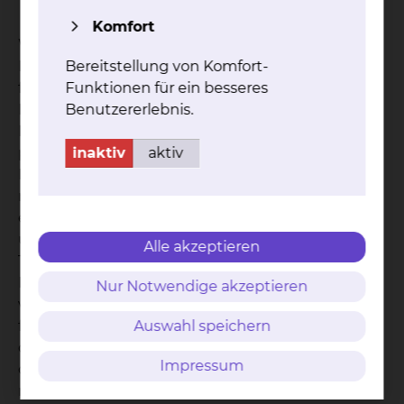
Komfort
Wir verbinden moderne Medizin mit vernetzter
Kommunikation und gemeinschaftlicher Fürsorge
Bereitstellung von Komfort-
für die PatientInnen. Moderne Möglichkeiten der
Funktionen für ein besseres
Diagnose und Therapie gehen bei uns Hand in
Benutzererlebnis.
Hand mit ganzheitlicher Vernetzung und
partnerschaftlicher Zusammenarbeit unserer
inaktiv
aktiv
Fachdisziplinen. Um patienten- und
mitarbeiterfreundliche Krankenhausabläufe zu
etablieren, setzen wir auf direkte Informations-
und Kommunikationswege von Online-
Alle akzeptieren
Terminkalender bis mobiles Infosystem. Auch die
Kommunikation mit niedergelassenen ÄrztInnen
Nur Notwendige akzeptieren
vertiefen wir auf diesem Weg und garantieren so
für umfassende Fürsorge vor, während und nach
Auswahl speichern
dem Klinikaufenthalt. Am 01. Juli 2018 gründete
Impressum
das Klinikum die Tochtergesellschaft
skbs.digital
mit dem Ziel die Transformation des Klinikums zu