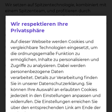
Wir setzen auf Spitzentechnologie, kombiniert mit
einem Spitzenteam, und profitieren durch
Kooperationen von neusten Entwicklungen.
Durch Technologiepartnerschaften mit namhaften
Wir respektieren Ihre
Medizingeräteherstellern stellen wir sicher, dass
Privatsphäre
das Klinikum stets mit innovativster
Medizintechnik ausgestattet ist und über
Auf dieser Webseite werden Cookies und
modernste Arbeitsabläufe verfügt. Dank
vergleichbare Technologien eingesetzt, um
Kooperationen mit der Uni Göttingen und der MH
die ordnungsgemäße Funktion zu
Hannover sind wir direkt an die Forschung
ermöglichen, Inhalte zu personalisieren und
angebunden und profitieren von den neusten
Zugriffe zu analysieren. Dabei werden
Entwicklungen in der Medizin. Unser
personenbezogene Daten
medizinisches Spitzenteam mit engagierten
verarbeitet. Details zur Verarbeitung finden
KollegInnen auf allen Ebenen gewährleistet
Sie in unserer Datenschutzerklärung. Sie
unsere umfassende Kompetenz auf universitärem
können Ihre Auswahl an erlaubten Cookies
Niveau.
jederzeit in den Einstellungen anpassen und
widerrufen. Die Einstellungen erreichen Sie
über den entsprechenden Link am Ende der