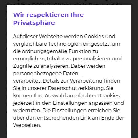
Abs. 1 lit. b DSGVO). Gleiche gilt in Bezug auf die
Speicherung der Dokumenten in der
Wir respektieren Ihre
Patientenakte des skbs.
Privatsphäre
Die Speicherung von digitalen Dokumenten auf
Auf dieser Webseite werden Cookies und
Endgeräten erfolgt in eigener Verantwortlichkeit
vergleichbare Technologien eingesetzt, um
des Patienten.
die ordnungsgemäße Funktion zu
ermöglichen, Inhalte zu personalisieren und
Zugriffe zu analysieren. Dabei werden
Funktion: „Nachrichten“
personenbezogene Daten
verarbeitet. Details zur Verarbeitung finden
Das Patientenportal ermöglicht eine direkte
Sie in unserer Datenschutzerklärung. Sie
Kommunikation zwischen medizinischen
können Ihre Auswahl an erlaubten Cookies
Beschäftigten und dem Patienten oder die
jederzeit in den Einstellungen anpassen und
Benachrichtigung größere Patientengruppen, z.B.
widerrufen. Die Einstellungen erreichen Sie
einer Station.
über den entsprechenden Link am Ende der
Webseiten.
Dem Patienten ist es dabei nur möglich auf
Nachrichten zu schreiben, wenn dies explizit