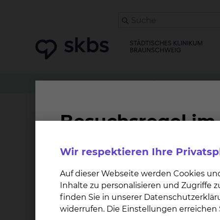
Spenden
skbs: Verbundenheit neu denken
skbs: Verbundenhe
Wir respektieren Ihre Privats
Unsere Mission:
Das skbs ist die Ikone für die individuelle Qua
Auf dieser Webseite werden Cookies un
Wir setzen uns in allen Bereichen dafür ein, S
Inhalte zu personalisieren und Zugriffe
finden Sie in unserer Datenschutzerklär
Viele Wege, ein Ziel:
widerrufen. Die Einstellungen erreiche
Dieses Ziel erreichen wir zum Beispiel durch d