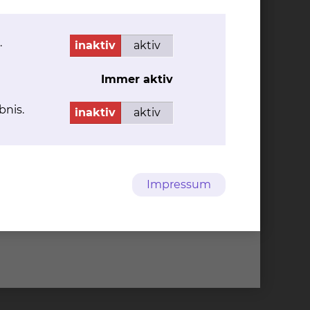
ere Ältesten manchmal keine rechte Lust mehr
.
inaktiv
aktiv
Immer aktiv
enten tun, dafür brauchen wir Ihre
bnis.
inaktiv
aktiv
Impressum