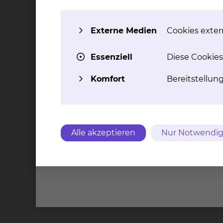
Patientinnen und Patienten.
Wir erreichen es durch Digitalisierung – oder
Externe Medien
Cookies extern
aufs Essen haben.
Essenziell
Diese Cookies
Grenzen überwinden:
Die Leistungen der Krankenkassen sind begren
Komfort
Bereitstellun
Unterstützung.
Wir setzen Ihre Spende dort ein, wo sie am 
Alle akzeptieren
Nur Notwendig