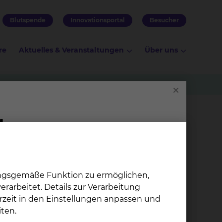
Blutspende
Innovationsportal
Besucher
re
Aktuelles & Veranstaltungen
Über uns
ungsgemäße Funktion zu ermöglichen,
en.
rarbeitet. Details zur Verarbeitung
rzeit in den Einstellungen anpassen und
ten.
uen Spielplatz für unsere kleinsten