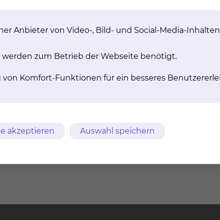
 durch besonders leckere Kekse in der Geriatrie, wo uns
er Anbieter von Video-, Bild- und Social-Media-Inhalten
 werden zum Betrieb der Webseite benötigt.
zt. Wir möchten mehr für unsere Patientinnen und Pati
g von Komfort-Funktionen für ein besseres Benutzererle
besten wirkt – und denken gemeinsam Gesundheit neu!
e akzeptieren
Auswahl speichern