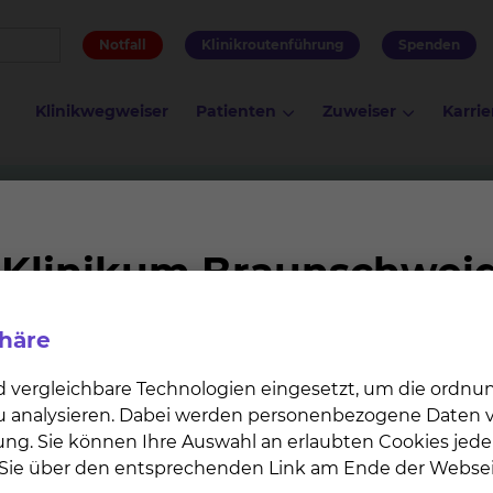
Notfall
Klinikroutenführung
Spenden
Klinikwegweiser
Patienten
Zuweiser
Karrie
it neu denken
phäre
lität in der Gesundheitsversorgung
.
d vergleichbare Technologien eingesetzt, um die ordn
pitzenmedizin, Menschlichkeit und Innovation zu verbind
 zu analysieren. Dabei werden personenbezogene Daten ve
ung. Sie können Ihre Auswahl an erlaubten Cookies jede
n Sie über den entsprechenden Link am Ende der Websei
en Einsatz von Spitzentechnologie – oder durch einen ne