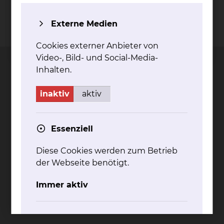
Externe Medien
Kontakt
Impressum
AVB
Datenschutz
Bildnachweise
Entgelttransparenz
Cookie Einstellungen
Cookies externer Anbieter von
Video-, Bild- und Social-Media-
Inhalten.
inaktiv
aktiv
Städtisches Klinikum
Braunschweig gGmbH
Essenziell
Freisestr. 9/10
38118 Braunschweig
Diese Cookies werden zum Betrieb
Tel.: 0531/595-0
der Webseite benötigt.
Fax: 0531/595-1322
Immer aktiv
info@klinikum-braunschweig.de
www.klinikum-braunschweig.de
Komfort