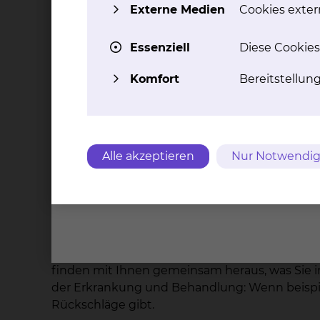
Externe Medien
Cookies extern
möchten. Sie entscheiden auch, ob Sie selbst a
Angehöriger schwer mit der Situation zurecht
Essenziell
Diese Cookies
Das Ziel in der Psychoonkologie besteht darin,
wir gemeinsam die psychoonkologische Begleit
Komfort
Bereitstellun
Psychoonkologie
Alle akzeptieren
Nur Notwendig
Individuelle Behandlung
Hinter jeder Erkrankung steht immer eine eigen
heraus, wie er mit der Erkrankung und Behan
finden mit Ihnen gemeinsam heraus, was Sie in
der Erkrankung und Behandlung: Wenn beispielw
Rückschläge gibt.