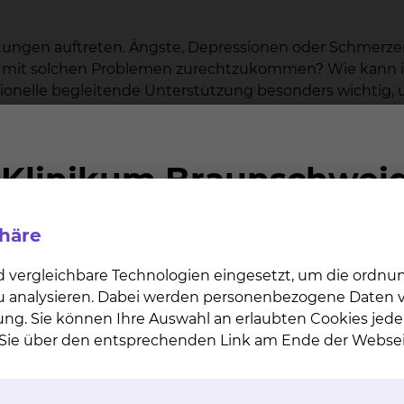
tungen auftreten. Ängste, Depressionen oder Schmerzen
fen mit solchen Problemen zurechtzukommen? Wie kann 
ssionelle begleitende Unterstützung besonders wichtig, 
nkologischen Dienstes beraten und unterstützen wir S
phäre
 Psychologie.
Mitarbeiter
in diesem Bereich sind Psycholo
andlung von Tumorpatienten.
d vergleichbare Technologien eingesetzt, um die ordn
 zu analysieren. Dabei werden personenbezogene Daten ve
arum, eine Atmosphäre zu schaffen, in der Sie sich auf
ung. Sie können Ihre Auswahl an erlaubten Cookies jede
u können. Oft ist es schon erleichternd, Probleme offen 
n Sie über den entsprechenden Link am Ende der Websei
dern auch für alle Menschen, die Ihnen nahe stehen. Som
ames Gespräch oder die Weitergabe von Informationen 