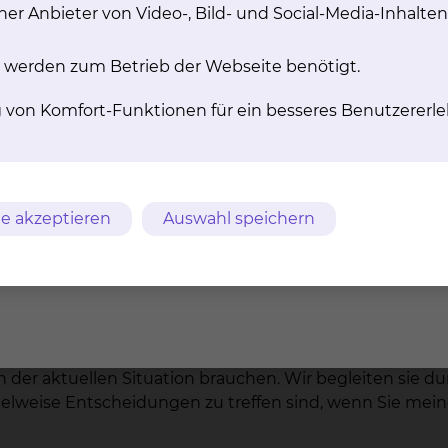
er Anbieter von Video-, Bild- und Social-Media-Inhalten
ls Patient teilnehmen möchten oder nicht. Vielleicht hab
kommt und wünschen sich Hilfe für ihn.
 werden zum Betrieb der Webseite benötigt.
 dass Sie bestärkt werden Ihren Alltag mit der Erkrankun
ung auf Ihre Bedürfnisse individuell anpassen.
g von Komfort-Funktionen für ein besseres Benutzererle
e akzeptieren
Auswahl speichern
e, persönliche Geschichte. Somit gibt es auch kein Pate
dlung umgehen kann. Auf dem Weg dahin begleiten wir 
 der aktuellen Situation brauchen. Wir begleiten sie 
eise Entscheidungen zu treffen sind, wenn Sie meinen d