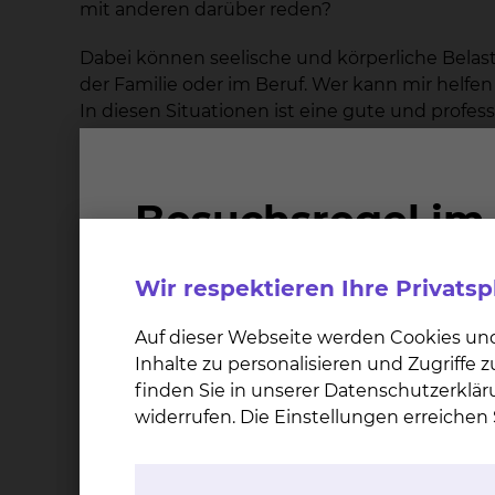
mit anderen darüber reden?
Dabei können seelische und körperliche Belas
der Familie oder im Beruf. Wer kann mir hel
In diesen Situationen ist eine gute und profe
zurechtzukommen. Als Mitarbeiter des psychoo
Erkrankung und Behandlung.
Psychoonkologie
Wir respektieren Ihre Privats
Psychoonkologie ist ein spezieller Bereich der
Zusatzausbildung für die psychologische Beh
Auf dieser Webseite werden Cookies un
Inhalte zu personalisieren und Zugriffe
In den Gesprächen mit uns geht es zunächst d
finden Sie in unserer Datenschutzerklär
erhalten, alles was Sie belastet, ansprechen z
widerrufen. Die Einstellungen erreiche
zu stoßen.
Wir sind nicht nur für Sie als Patient da, son
oder enge Freunde an uns wenden. Ein gemeins