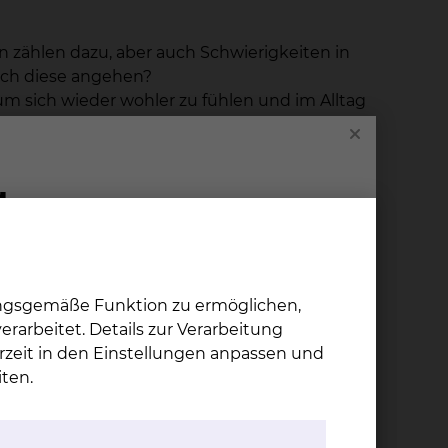
 zählen dazu, aber auch Schwierigkeiten in
ich diese angehen?
um sich wieder wohler zu fühlen und im Alltag
ie und Ihre Angehörigen während der Zeit der
gen oder Ärzte mit einer speziellen
ungsgemäße Funktion zu ermöglichen,
rarbeitet. Details zur Verarbeitung
gehoben fühlen und damit die Möglichkeit
rzeit in den Einstellungen anpassen und
schildern zu können und dabei auf Verständnis
ten.
it können sich auch Familienangehörige, Partner
findet natürlich nur statt, wenn Sie es