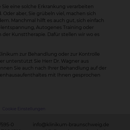
e Sie eine solche Erkrankung verarbeiten
der aber, Sie grübeln viel, machen sich
dern. Manchmal hilft es auch gut, sich einfach
elentspannung, Autogenes Training oder
in der Kunsttherapie. Dafür stellen wir wo es
linikum zur Behandlung oder zur Kontrolle
r unterstützt Sie Herr Dr. Wagner aus
können Sie auch nach Ihrer Behandlung auf der
nkenhausaufenthaltes mit Ihnen gesprochen
Cookie Einstellungen
1/595-0
info@klinikum-braunschweig.de