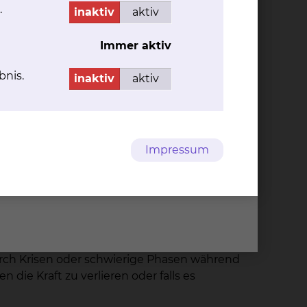
.
en Sie auch selbst das Gefühl, dass Ihr
inaktiv
aktiv
Immer aktiv
g besser zu gestalten. Das ist möglich, indem
bnis.
inaktiv
aktiv
Impressum
ntrezept, sondern jeder findet für sich
Sie in Ihrem eigenen persönlichen Tempo. Wir
durch Krisen oder schwierige Phasen während
ie Kraft zu verlieren oder falls es