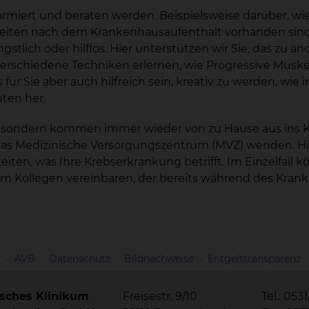
formiert und beraten werden. Beispielsweise darüber, wi
ten nach dem Krankenhausaufenthalt vorhanden sind. O
stlich oder hilflos. Hier unterstützen wir Sie, das zu än
verschiedene Techniken erlernen, wie Progressive Musk
 für Sie aber auch hilfreich sein, kreativ zu werden, wie 
ten her.
ng, sondern kommen immer wieder von zu Hause aus ins K
as Medizinische Versorgungszentrum (MVZ) wenden. Hie
en, was Ihre Krebserkrankung betrifft. Im Einzelfall 
em Kollegen vereinbaren, der bereits während des Kra
m
AVB
Datenschutz
Bildnachweise
Entgelttransparenz
isches Klinikum
Freisestr. 9/10
Tel.: 053