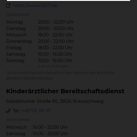
https://www.116117.de
Sprechzeiten
Montag
20:00 - 22:00 Uhr
Dienstag
20:00 - 22:00 Uhr
Mittwoch
18:00 - 22:00 Uhr
Donnerstag
20:00 - 22:00 Uhr
Freitag
18:00 - 22:00 Uhr
Samstag
10:00 - 16:00 Uhr
Sonntag
10:00 - 16:00 Uhr
auch an Feiertagen
Die Anmeldung befindet sich in den Räumen der ärztlichen
Bereitschaftsdienstpraxis.
Kin­der­ärzt­li­cher Be­reit­schafts­dienst
Salzdahlumer Straße 90, 38126 Braunschweig
Tel.:
+49 531 116 117
Sprechzeiten
Mittwoch
16:00 - 22:00 Uhr
Samstag
10:00 - 20:00 Uhr