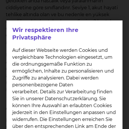
geldikleri anda hastalık veya yaralanmanın
ciddiyetine göre sınıflandırır. Seviye 1, akut hayati
tehlike altında olan ve bu nedenle en yüksek
önceliğe sahip hastaları kapsar; Seviye 2 hastalar on
dakika içinde bir doktor tarafından muayene
Wir respektieren Ihre
edilmelidir; daha az acil vakalar ise seviye 3 ila 5
Privatsphäre
arasında sınıflandırılır.
Auf dieser Webseite werden Cookies und
Bu filtre sistemi ile bekleme süreleri kısaltılamaz.
vergleichbare Technologien eingesetzt, um
Ancak kayıt, hastalara daha fazla güvenlik sağlar,
die ordnungsgemäße Funktion zu
çünkü uzun bekleme sürelerinde bile tıbbi
ermöglichen, Inhalte zu personalisieren und
aciliyetleri dikkate alınacağını bilirler. İyi deneyimler
Zugriffe zu analysieren. Dabei werden
nedeniyle, acil cerrahi servisi de bu muayene
personenbezogene Daten
sistemini uygulamaya koymuştur.
verarbeitet. Details zur Verarbeitung finden
Sie in unserer Datenschutzerklärung. Sie
können Ihre Auswahl an erlaubten Cookies
Acil bir durumda prosedür nasıldır?
jederzeit in den Einstellungen anpassen und
widerrufen. Die Einstellungen erreichen Sie
Hastaneye yatırılan ve merkezi acil servisin
über den entsprechenden Link am Ende der
yardımına başvuran hastalar, burada iyi eğitimli