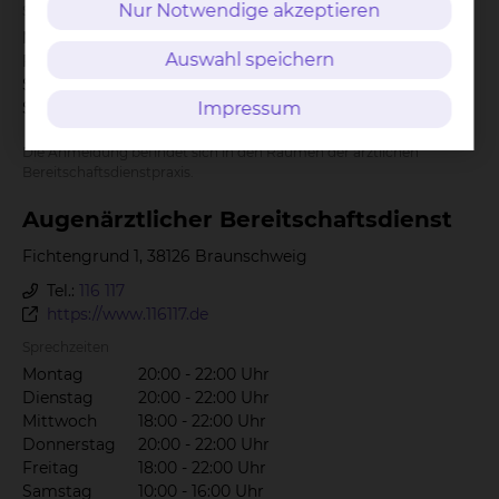
Nur Notwendige akzeptieren
Sprechzeiten
Mittwoch
15:00 - 20:00 Uhr
Auswahl speichern
Freitag
15:00 - 20:00 Uhr
Samstag
10:00 - 18:00 Uhr
Impressum
Sonntag
10:00 - 18:00 Uhr
auch an Feiertagen
Die Anmeldung befindet sich in den Räumen der ärztlichen
Bereitschaftsdienstpraxis.
Au­gen­ärzt­li­cher Be­reit­schafts­dienst
Fichtengrund 1, 38126 Braunschweig
Tel.:
116 117
https://www.116117.de
Sprechzeiten
Montag
20:00 - 22:00 Uhr
Dienstag
20:00 - 22:00 Uhr
Mittwoch
18:00 - 22:00 Uhr
Donnerstag
20:00 - 22:00 Uhr
Freitag
18:00 - 22:00 Uhr
Samstag
10:00 - 16:00 Uhr