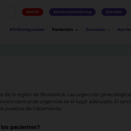
Notfall
Klinikroutenführung
Spenden
Klinikwegweiser
Patienten
Zuweiser
Karrie
de de la región de Brunswick. Las urgencias ginecológicas 
ervicio central de urgencias es el lugar adecuado. El servi
34 puestos de tratamiento.
 los pacientes?