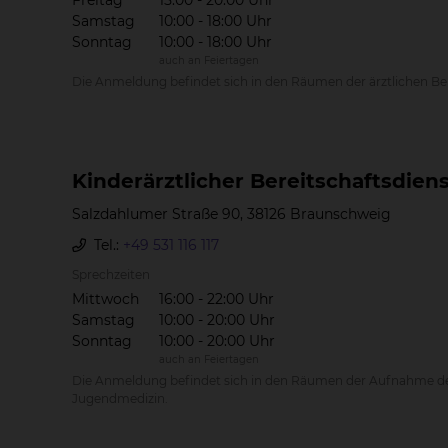
Freitag
15:00 - 20:00 Uhr
Samstag
10:00 - 18:00 Uhr
Sonntag
10:00 - 18:00 Uhr
auch an Feiertagen
Die Anmeldung befindet sich in den Räumen der ärztlichen Ber
Kin­der­ärzt­li­cher Be­reit­schafts­dien
Salzdahlumer Straße 90, 38126 Braunschweig
Tel.:
+49 531 116 117
Sprechzeiten
Mittwoch
16:00 - 22:00 Uhr
Samstag
10:00 - 20:00 Uhr
Sonntag
10:00 - 20:00 Uhr
auch an Feiertagen
Die Anmeldung befindet sich in den Räumen der Aufnahme der 
Jugendmedizin.