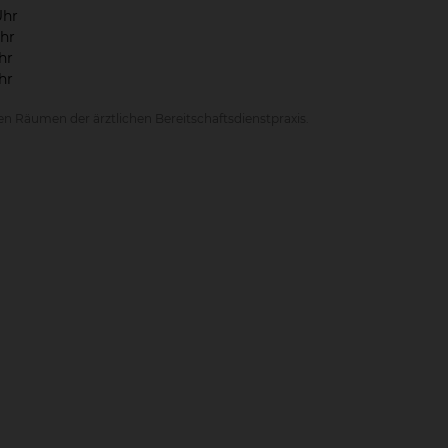
Uhr
Uhr
hr
hr
n Räumen der ärztlichen Bereitschaftsdienstpraxis.