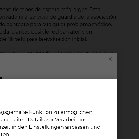
zcan tiempos de espera más largos. Esta
vado ni al servicio de guardia de la asociación
o de contacto para cualquier problema médico.
uda lo antes posible reciban atención
e filtrado para la evaluación inicial.
ente de su especialidad, según la gravedad de
tanto, con la máxima prioridad; los pacientes del
asifican en los niveles tres a cinco.
a más seguridad a los pacientes, ya que saben
aso. Debido a las buenas experiencias, el
ungsgemäße Funktion zu ermöglichen,
rarbeitet. Details zur Verarbeitung
rzeit in den Einstellungen anpassen und
en los primeros auxilios por parte de personal
ten.
mado clasifica a los pacientes de urgencias