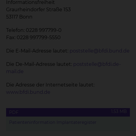
Informationsfreiheit
Graurheindorfer Straße 153
53117 Bonn
Telefon: 0228 997799-0
Fax: 0228 997799-5550
Die E-Mail-Adresse lautet:
poststelle@bfdi.bund.de
Die De-Mail-Adresse lautet:
poststelle@bfdi.de-
mail.de
Die Adresse der Internetseite lautet:
www.bfdi.bund.de
1.53 MB
PDF
Pa­ti­en­ten­in­for­ma­ti­on Im­plan­tat­e­re­gis­ter