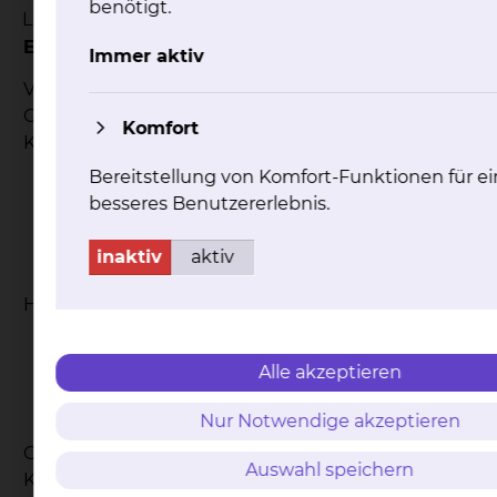
benötigt.
Links steht der Name, rechts der Zweck:
Empfänger
Nutzungszwe
Immer aktiv
Qualitätssicher
Verantwortliche
medizinischen 
Gesundheitseinrichtungen wie
Komfort
die mit Implan
Krankenhäuser
haben.
Bereitstellung von Komfort-Funktionen für ei
Die Hersteller
besseres Benutzererlebnis.
gesetzlich vor
Bestimmungen 
inaktiv
aktiv
Das können Sie
wenn sie dafür
Hersteller von Implantaten
anonymisierte
nutzen dürfen.
sind diese Ver
Alle akzeptieren
im Medizinpro
Nur Notwendige akzeptieren
festgeschriebe
Gesetzliche Krankenkassen, private
Prüfung von
Auswahl speichern
Krankenversicherungsunternehmen,
Schadensersat