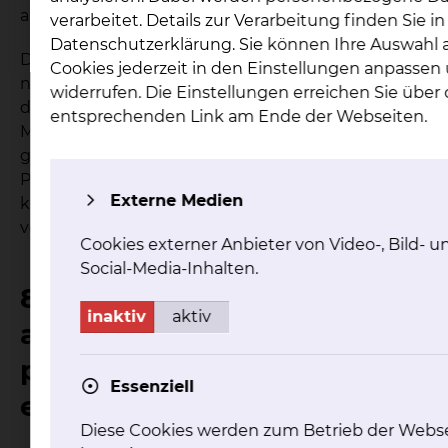
anonyme Daten nicht weiterhelfen.
verarbeitet. Details zur Verarbeitung finden Sie i
Datenschutzerklärung. Sie können Ihre Auswahl 
Die nicht anonymisierten Auswertungen dürfen
Cookies jederzeit in den Einstellungen anpassen
nur in der Registerstelle eingesehen werden. Nur
widerrufen. Die Einstellungen erreichen Sie über
das Bundesinstitut für Arzneimittel und
entsprechenden Link am Ende der Webseiten.
Medizinprodukte darf sie verarbeiten. Das
geschieht in den Räumlichkeiten des Instituts.
Personen, die pseudonymisierte Daten einsehen
Externe Medien
können, müssen vorher zur Geheimhaltung
verpflichtet werden.
Cookies externer Anbieter von Video-, Bild- u
Social-Media-Inhalten.
8. Wer darf anonymisierte,
inaktiv
aktiv
aber keine
pseudonymisierten Daten
Essenziell
einsehen?
Diese Cookies werden zum Betrieb der Webs