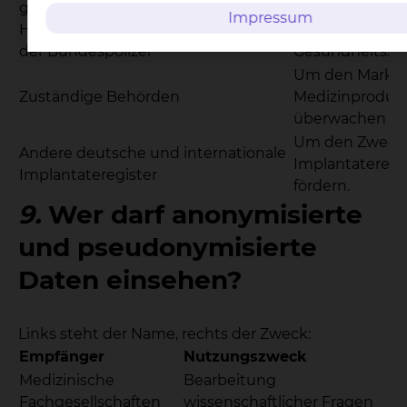
gesetzliche Unfallversicherung,
für Implantate
Impressum
Heilfürsorge der Bundeswehr und
implantations
der Bundespolizei
Gesundheitssc
Um den Markt 
Zuständige Behörden
Medizinproduk
überwachen zu
Um den Zweck
Andere deutsche und internationale
Implantateregis
Implantateregister
fördern.
9.
Wer darf anonymisierte
und pseudonymisierte
Daten einsehen?
Links steht der Name, rechts der Zweck:
Empfänger
Nutzungszweck
Medizinische
Bearbeitung
Fachgesellschaften
wissenschaftlicher Fragen