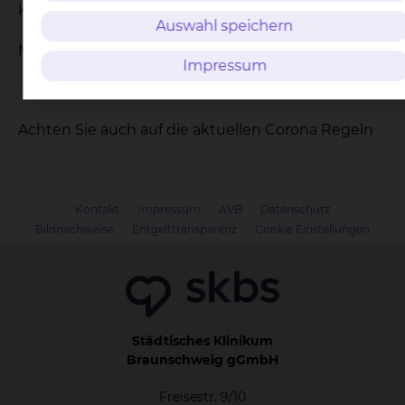
Kursleitung: Jana Benz (Hebamme)
Auswahl speichern
Mobil: + 49 172 9483023
Impressum
Achten Sie auch auf die aktuellen Corona Regeln
Kontakt
Impressum
AVB
Datenschutz
Bildnachweise
Entgelttransparenz
Cookie Einstellungen
Städtisches Klinikum
Braunschweig gGmbH
Freisestr. 9/10