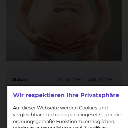
Datum
20.10.2026 bis 08.12.2026
18:15 bis 20:15 Uhr
Uhrzeit
Wir respektieren Ihre Privatsphäre
Schwangere & werdende
Zielgruppe
Auf dieser Webseite werden Cookies und
Eltern
vergleichbare Technologien eingesetzt, um die
Elternschule Klinikum
Veranstaltungsort
ordnungsgemäße Funktion zu ermöglichen,
Braunschweig