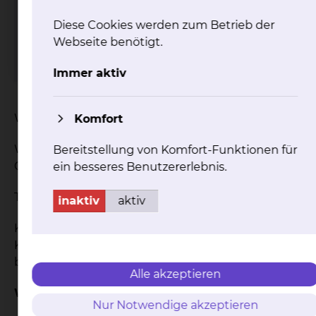
Der Kurs beinhaltet 7
Diese Cookies werden zum Betrieb der
Treffen à 2 Stunden mit 2
Webseite benötigt.
Partnerabenden.
Immer aktiv
Wann: 1x pro Woche für jeweils 2 Stunden
Komfort
Wo: Elternschule Klinikum Braunschweig,
Bereitstellung von Komfort-Funktionen für
Celler Strasse 38
ein besseres Benutzererlebnis.
Termin: Dienstags 18:15 - 20:15
inaktiv
aktiv
Kosten: Die Kosten werden durch die
Krankenkasse getragen. Die Partnergebühr
beträgt 60€.
Alle akzeptieren
Weitere Informationen unter:
Nur Notwendige akzeptieren