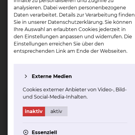
Inhalte zu personalisieren und Zugriffe zu
Celler Strasse 38
analysieren. Dabei werden personenbezogene
38114 Braunschweig
Daten verarbeitet. Details zur Verarbeitung finden
Im
Sie in unserer Datenschutzerklärung. Sie können
Kurzbeschreibung
Geburtsvorbereitungskurs
Ihre Auswahl an erlaubten Cookies jederzeit in
können sich die
den Einstellungen anpassen und widerrufen. Die
Schwangeren auf die
Einstellungen erreichen Sie über den
Geburt ihres Kindes und
entsprechenden Link am Ende der Webseiten.
die neue Lebenssituation
als Mutter vorbereiten.
- Informationen zu
Externe Medien
Geburtsphasen und
Geburtspositionen
Cookies externer Anbieter von Video-, Bild-
- Atem-und
und Social-Media-Inhalten.
Entspannungsübungen
- Versorgung des
inaktiv
aktiv
Neugeborenes
- Wochenbettzeit
- Stillen
Essenziell