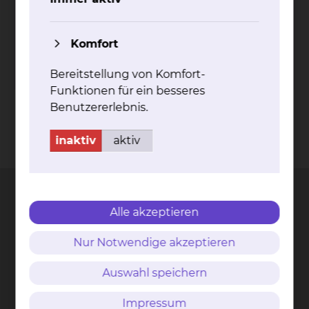
Portal an.
Komfort
Zum Login
Bereitstellung von Komfort-
Funktionen für ein besseres
Benutzererlebnis.
inaktiv
aktiv
Kontakt
Impressum
AVB
Datenschutz
Bildnachweise
Entgelttransparenz
Cookie Einstellungen
Alle akzeptieren
Städtisches Klinikum
Nur Notwendige akzeptieren
Braunschweig gGmbH
Auswahl speichern
Freisestr. 9/10
38118 Braunschweig
Impressum