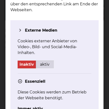
über den entsprechenden Link am Ende der
Webseiten.
Externe Medien
Das Modell des Patientenzimmer der Zukunft
befindet sich in der Naumburgstraße 15 38124
Cookies externer Anbieter von
Braunschweig und kann von Ihnen auf dieser
Video-, Bild- und Social-Media-
Seite gebucht werden.
Inhalten.
inaktiv
aktiv
Essenziell
Diese Cookies werden zum Betrieb
Um diesen Seiteninhalt sehen zu
der Webseite benötigt.
können, melden Sie sich bitte mit Ihren
persönlichen Zugangsdaten in unserem
Immer aktiv