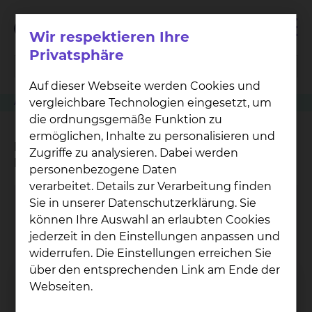
Wir respektieren Ihre
Privatsphäre
Auf dieser Webseite werden Cookies und
vergleichbare Technologien eingesetzt, um
Aktuelles & Veranstaltungen
Infoabend 09.06.2026
die ordnungsgemäße Funktion zu
ermöglichen, Inhalte zu personalisieren und
Informationsabend Geburtshilfe
Zugriffe zu analysieren. Dabei werden
Perinatalzentrum
personenbezogene Daten
verarbeitet. Details zur Verarbeitung finden
Sie in unserer Datenschutzerklärung. Sie
Name
*
können Ihre Auswahl an erlaubten Cookies
jederzeit in den Einstellungen anpassen und
widerrufen. Die Einstellungen erreichen Sie
E-Mail Adresse
*
über den entsprechenden Link am Ende der
Webseiten.