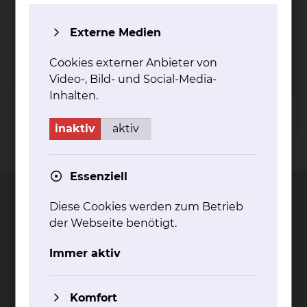
Anzahl Teilnehmer
*
Externe Medien
Cookies externer Anbieter von
Absenden
Video-, Bild- und Social-Media-
Inhalten.
inaktiv
aktiv
Kontakt
Impressum
AVB
Datenschutz
Bildnachweise
Entgelttransparenz
Cookie Einstellungen
Essenziell
Diese Cookies werden zum Betrieb
der Webseite benötigt.
Städtisches Klinikum
Immer aktiv
Braunschweig gGmbH
Freisestr. 9/10
Komfort
38118 Braunschweig