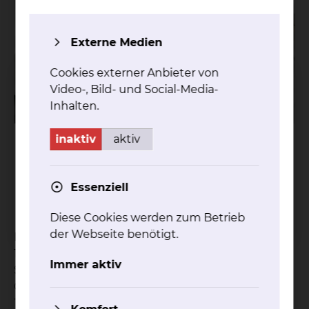
Externe Medien
Cookies externer Anbieter von
Video-, Bild- und Social-Media-
Inhalten.
inaktiv
aktiv
Essenziell
Diese Cookies werden zum Betrieb
der Webseite benötigt.
Mika Tolksdorf wurde am 11. September 2020 um
16:39 Uhr in der Frauenklinik am Standort Celler
Immer aktiv
Straße geboren. Er ist 51 cm groß und wiegt 3495
Gramm. Seine Eltern sind Nadine und David
Tolksdorf.