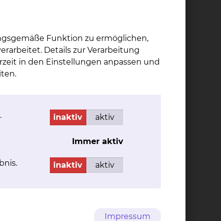
ungsgemäße Funktion zu ermöglichen,
rarbeitet. Details zur Verarbeitung
rzeit in den Einstellungen anpassen und
ten.
.
inaktiv
aktiv
Immer aktiv
bnis.
inaktiv
aktiv
uenklinik am Standort Celler Straße geboren.
nd Nina und Sebastian Beck.
Impressum