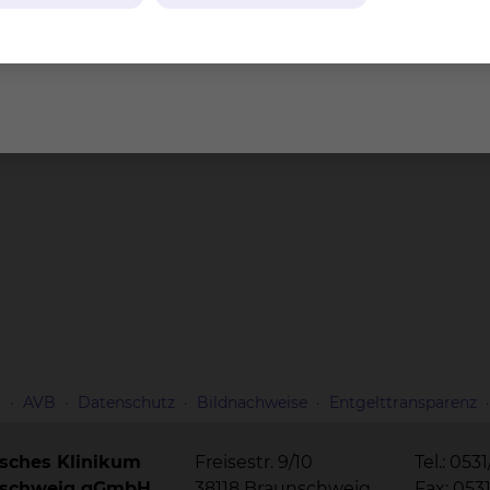
m
AVB
Datenschutz
Bildnachweise
Entgelttransparenz
isches Klinikum
Freisestr. 9/10
Tel.: 053
nschweig gGmbH
38118 Braunschweig
Fax: 053