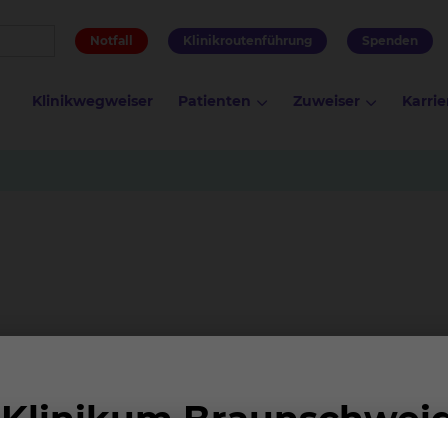
Notfall
Klinikroutenführung
Spenden
Klinikwegweiser
Patienten
Zuweiser
Karrie
lina Miley Graf wurde am 15. Juli 2020 um 08:35 Uhr in d
eboren. Sie ist 46 cm groß und wiegt 3045 Gramm. Ihre E