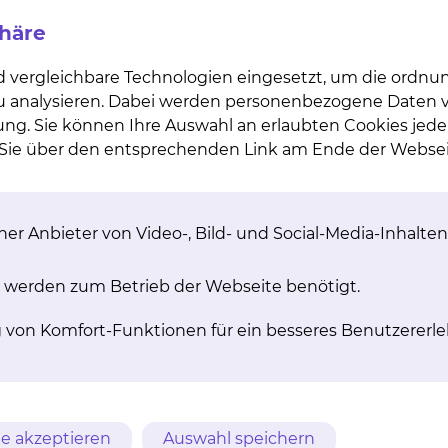
phäre
d vergleichbare Technologien eingesetzt, um die ordn
 zu analysieren. Dabei werden personenbezogene Daten ve
ung. Sie können Ihre Auswahl an erlaubten Cookies jede
n Sie über den entsprechenden Link am Ende der Websei
er Anbieter von Video-, Bild- und Social-Media-Inhalten
 werden zum Betrieb der Webseite benötigt.
g von Komfort-Funktionen für ein besseres Benutzererle
heo Beck wurde am 14. Juli 2020 um 23:28 Uhr in der Fra
r ist 53 cm groß und wiegt 3605 Gramm. Seine Eltern si
e akzeptieren
Auswahl speichern