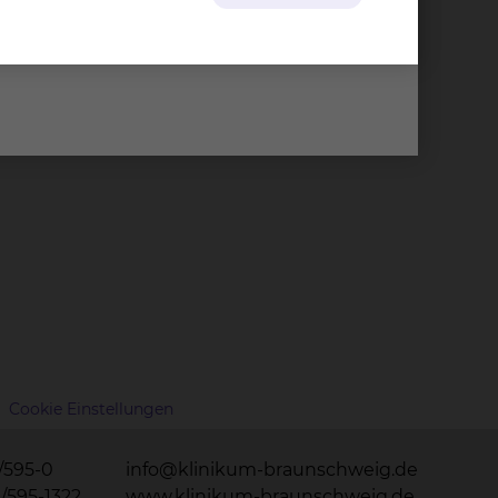
Cookie Einstellungen
1/595-0
info@klinikum-braunschweig.de
1/595-1322
www.klinikum-braunschweig.de