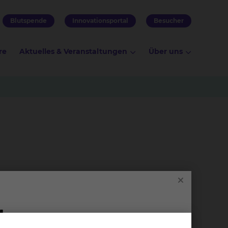
Blutspende
Innovationsportal
Besucher
re
Aktuelles & Veranstaltungen
Über uns
er Frauenklinik am Standort Celler Straße
ltern sind Jennifer und Markus Graf.