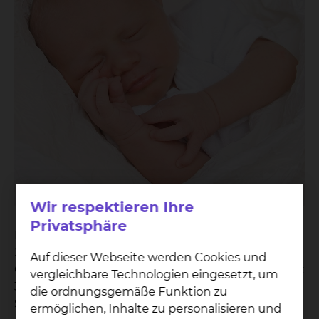
Wir respektieren Ihre
Privatsphäre
Helena Victoria Neudecker wurde am 20. August
2019 um 12:51 Uhr in der Frauenklinik am Standort
Auf dieser Webseite werden Cookies und
Celler Straße geboren. Sie ist 51 cm groß und wiegt
vergleichbare Technologien eingesetzt, um
3280 Gramm. Ihre Eltern sind Natalja Kopycko und
die ordnungsgemäße Funktion zu
Stefan Neudecker.
ermöglichen, Inhalte zu personalisieren und