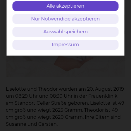
Alle akzeptieren
Nur Notwendige akzeptieren
Auswahl speichern
Impressum
Liselotte und Theodor wurden am 20. August 2019
um 08:29 Uhr und 08:30 Uhr in der Frauenklinik
am Standort Celler Straße geboren. Liselotte ist 49
cm groß und wiegt 2625 Gramm. Theodor ist 49
cm groß und wiegt 2620 Gramm. Ihre Eltern sind
Susanne und Carsten.