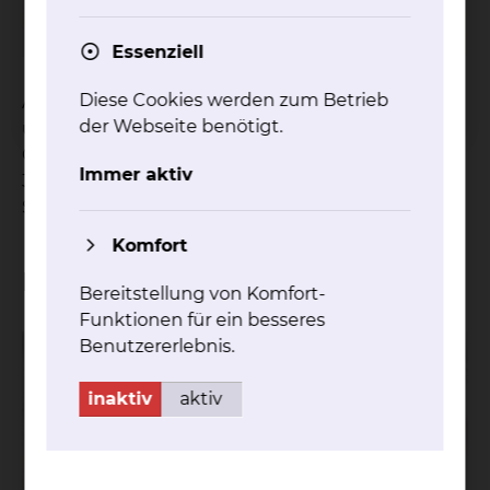
Essenziell
Diese Cookies werden zum Betrieb
Arthur Wotan Schicht wurde am 20. August 2019
der Webseite benötigt.
um 09:50 Uhr in der Frauenklinik am Standort
Celler Straße geboren. Er ist 52 cm groß und wiegt
Immer aktiv
3490 Gramm. Seine Eltern sind Jana und Leander
Schicht.
Komfort
Liselotte und Theodor
Bereitstellung von Komfort-
Funktionen für ein besseres
Benutzererlebnis.
inaktiv
aktiv