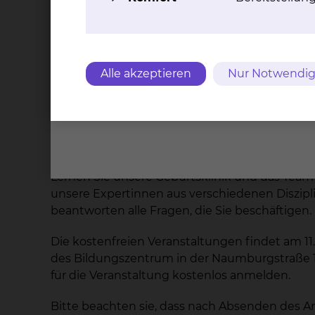
Die kostenfreien Veran
20:00 Uhr im Konfere
Naumburgstraße 15, 3
Alle akzeptieren
Nur Notwendig
Je näher der Geburtstermin rückt, desto mehr
nun um die Geburt selbst oder um die Unterb
Lernen Sie unsere Geburtsklinik und das Tea
unsere Expertinnen aus verschiedenen Disziplin
beantworten alle Fragen, die Sie beschäftigen.
Die kostenfreien Veranstaltungen findet am 11
des Bildungszentrum in der Naumburgstraße 1
für die Veranstaltung kostenlos anmelden.
Bitte beachten sie, dass nach Absenden des