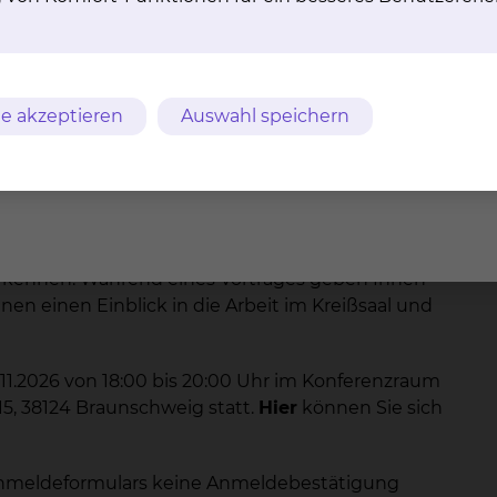
staltungen findet am 11.11.2026 von 18:00 bis
nzraum des Bildungszentrum in der
8124 Braunschweig statt.
e akzeptieren
Auswahl speichern
 Fragen beschäftigen die werdenden Eltern. Ob es
ringung und Versorgung geht.
m kennen. Während eines Vortrages geben Ihnen
en einen Einblick in die Arbeit im Kreißsaal und
.11.2026 von 18:00 bis 20:00 Uhr im Konferenzraum
5, 38124 Braunschweig statt.
Hier
können Sie sich
 Anmeldeformulars keine Anmeldebestätigung