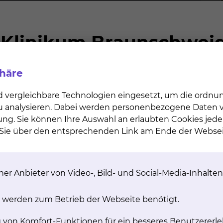
er, Schwangere & werdende Eltern
m Braunschweig gGmbH
phäre
d vergleichbare Technologien eingesetzt, um die ordn
 zu analysieren. Dabei werden personenbezogene Daten ve
ung. Sie können Ihre Auswahl an erlaubten Cookies jede
n Sie über den entsprechenden Link am Ende der Websei
termin rückt, desto mehr Fragen beschäftigen
. Ob es nun um die Geburt selbst oder um die
ersorgung geht.
er Anbieter von Video-, Bild- und Social-Media-Inhalten
burtsklinik und das Team kennen. Während
n Ihnen unsere Expertinnen aus verschiedenen
 werden zum Betrieb der Webseite benötigt.
blick in die Arbeit im Kreißsaal und beantworten
g von Komfort-Funktionen für ein besseres Benutzererle
eschäftigen.