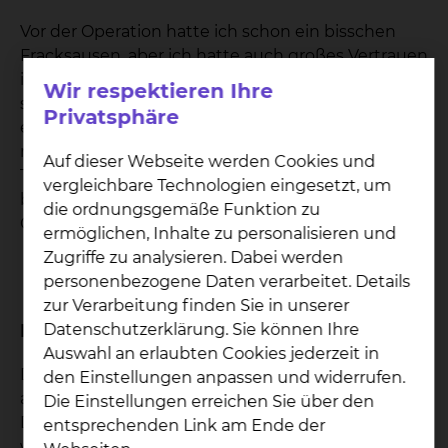
Vor der Operation hatte ich schon ein bisschen
Fracksausen, aber ich hatte auch großes Vertrauen
in Prof. Gerstner und war mir sicher: Der macht das
Wir respektieren Ihre
schon, der kriegt das hin. Nach der OP informierte
Privatsphäre
er mich, dass alles sehr gut gelaufen sei. Das hat
mich natürlich gefreut. Allerdings waren die ersten
Auf dieser Webseite werden Cookies und
Tage ziemlich hart. Ich habe kaum Luft
vergleichbare Technologien eingesetzt, um
bekommen. Diese Atemnot war ein schreckliches
die ordnungsgemäße Funktion zu
Gefühl. Nach etwa 4 Tagen wurde es besser.
ermöglichen, Inhalte zu personalisieren und
Zugriffe zu analysieren. Dabei werden
personenbezogene Daten verarbeitet. Details
zur Verarbeitung finden Sie in unserer
Datenschutzerklärung. Sie können Ihre
Hilfe durch Schlucktherapie
Auswahl an erlaubten Cookies jederzeit in
Das Leben nach der Operation war gleich spürbar
den Einstellungen anpassen und widerrufen.
anders. Essen und Trinken ist einfach schwieriger.
Die Einstellungen erreichen Sie über den
Denn durch die OP ist das Zäpfen im Hals weg. Ich
entsprechenden Link am Ende der
würde sagen, das ist ein „Flurschaden“, darauf war