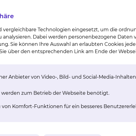
nd Jugendmedizin
20 neue Klappbetten im
rk beanspruchten bisherigen Modelle und
phäre
am Bett ihres kranken Kindes übernachten können.
d vergleichbare Technologien eingesetzt, um die ordn
ns, und Ulrike Bohle, Leiterin der Grünen Damen
 zu analysieren. Dabei werden personenbezogene Daten ve
er Betten anwesend. „Die Nähe zu den Eltern ist
ung. Sie können Ihre Auswahl an erlaubten Cookies jede
nheit unterstützt die Kinder und nimmt ihnen die
n Sie über den entsprechenden Link am Ende der Websei
e Bohle erinnerte aus eigener Erfahrung daran, dass
smöglichkeiten gegeben habe und auch
 begleiten konnten.
er Anbieter von Video-, Bild- und Social-Media-Inhalten
inder- und Jugendmedizin
, freut sich sehr über die
tung dieser schnellen, unbürokratischen
 werden zum Betrieb der Webseite benötigt.
ooming-in ist bei uns seit Jahren ein fester
wir uns, dass wir die abgenutzten Betten jetzt
g von Komfort-Funktionen für ein besseres Benutzererle
s zeitnah ersetzen können“, sagte Beilken. „Die
mittelbar.“
nderklinik, begrüßte die Spende. Die neuen