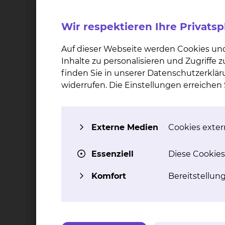
Braunschweigs e. V. der Klinik für
Kinder- u
Wert von 14.756 Euro.
Diese ersetzen die sta
Wir respektieren Ihre Privats
ermöglichen es, dass Eltern weiterhin direkt 
Auf dieser Webseite werden Cookies un
Christine Wolnik, Vorsitzende des Förderverei
Inhalte zu personalisieren und Zugriffe
und Herren im skbs, waren bei der Übergabe d
finden Sie in unserer Datenschutzerklär
für die Kinder besonders wichtig. Die Geborge
widerrufen. Die Einstellungen erreiche
Unsicherheit“, betonte Christine Wolnik. Ulrik
es für Eltern früher oft keine Übernachtung
Geschwisterkinder Besuche nur eingeschränkt
Externe Medien
Cookies extern
Dr. Andreas Beilken, Chefarzt der Klinik für K
neuen Klappbetten und unterstrich die Bedeu
Essenziell
Diese Cookies
Unterstützung für die Versorgung der Kinder. „R
Bestandteil der Versorgung. Umso mehr freuen 
Komfort
Bereitstellun
dank der großzügigen Spende des Förderverein
Nähe der Eltern unterstützt die Kinder ganz un
Auch Carmen Friedrich, Stationsleitung der Ki