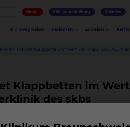
Notfall
Klinikroutenführung
Spenden
Klinikwegweiser
Patienten
Zuweiser
Karrie
rverein spendet Klappbetten im Wert von knapp 15.000 Euro an 
et Klappbetten im Wer
erklinik des skbs
eunde und Förderer des Städtischen Klinikums