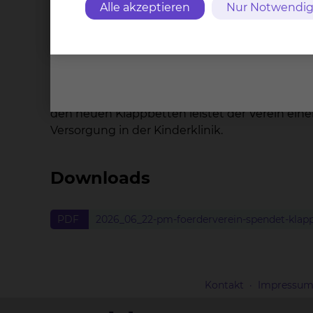
Alle akzeptieren
Nur Notwendig
Klappbetten schaffen mehr Flexibilität im Stati
einer schwierigen Situation noch enger zu beg
sei diese Form der Nähe ein wichtiger Bestand
Der Förderverein unterstützt das Städtische 
Sachspenden und Projekten dort, wo kurzfrist
den neuen Klappbetten leistet der Verein ein
Versorgung in der Kinderklinik.
Downloads
PDF
2026_06_22-pm-foerderverein-spendet-klappb
Kontakt
Impressu