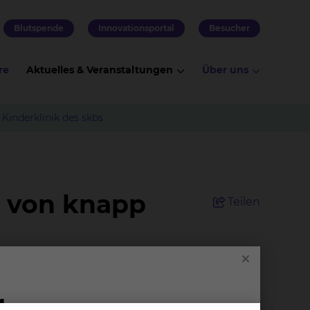
Blutspende
Innovationsportal
Besucher
re
Aktuelles & Veranstaltungen
Über uns
Kinderklinik des skbs
t von knapp
Teilen