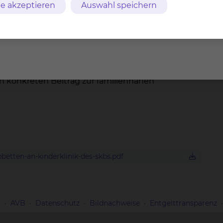
e akzeptieren
Auswahl speichern
onsalltag und ermöglichen es Eltern, ihr Kind in
leiten. Gerade in der Kinder- und Jugendmedizin
teil der Versorgung.
Klinikum Braunschweig regelmäßig mit gezielten
ig und unbürokratisch geholfen werden kann. Mit
en konkreten Beitrag zur familiennahen
etten-an-kinderklinik-des-skbs.pdf
m
AVB
Datenschutz
Bildnachweise
Entgelttransparenz