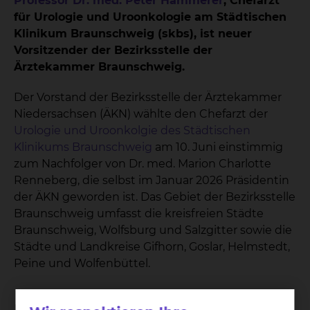
Professor Dr. med. Peter Hammerer
, Chefarzt
für Urologie und Uroonkologie am Städtischen
Klinikum Braunschweig (skbs), ist neuer
Vorsitzender der Bezirksstelle der
Ärztekammer Braunschweig.
Der Vorstand der Bezirksstelle der Ärztekammer
Niedersachsen (ÄKN) wählte den Chefarzt der
Urologie und Uroonkolgie des Städtischen
Klinikums Braunschweig
am 10. Juni einstimmig
zum Nachfolger von Dr. med. Marion Charlotte
Renneberg, die selbst im Januar 2026 Präsidentin
der ÄKN geworden ist. Das Gebiet der Bezirksstelle
Braunschweig umfasst die kreisfreien Städte
Braunschweig, Wolfsburg und Salzgitter sowie die
Städte und Landkreise Gifhorn, Goslar, Helmstedt,
Peine und Wolfenbüttel.