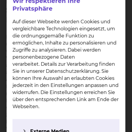
Herausforderungen durch
Wir respektieren Ihre
Privatsphäre
Sparpläne und
Krankenhausreform
Auf dieser Webseite werden Cookies und
vergleichbare Technologien eingesetzt, um
die ordnungsgemäße Funktion zu
Prof. Dr. Hammerer bedankte sich für seine Wahl
ermöglichen, Inhalte zu personalisieren und
und das in ihn gesetzte Vertrauen. „Aktuell stehen
Zugriffe zu analysieren. Dabei werden
wir mehr denn je vor großen Umbrüchen und
personenbezogene Daten
Veränderungen im Gesundheitssystem. Die
verarbeitet. Details zur Verarbeitung finden
aktuellen Sparpläne der Bundesregierung werden
Sie in unserer Datenschutzerklärung. Sie
auch im Gebiet unserer Bezirksstelle
können Ihre Auswahl an erlaubten Cookies
Auswirkungen auf die Versorgung unserer
jederzeit in den Einstellungen anpassen und
Patientinnen und Patienten haben. Weiterhin
widerrufen. Die Einstellungen erreichen Sie
müssen wir, insbesondere im Hinblick auf die
über den entsprechenden Link am Ende der
Krankenhausreform, die ärztliche Weiterbildung
Webseiten.
stärken und weiterentwickeln, damit wir auch der
zukünftigen Generation von Ärztinnen und Ärzten
hier bei uns in der Region eine gute
Weiterbildung zum Facharzt beziehungsweise zur
Externe Medien