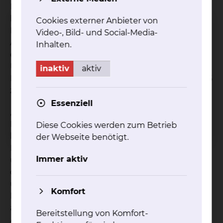
Fachärztin bieten können. Dazu müssen wir
besonders sektoren- und trägerübergreifenden
Cookies externer Anbieter von
Kooperationen fördern, um jungen Ärztinnen und
Video-, Bild- und Social-Media-
Ärzten eine nahtlose Weiterbildungszeit
Inhalten.
ermöglichen zu können“, so Hammerer. Der
Urologe gehört dem Vorstand der Bezirksstelle
inaktiv
aktiv
Braunschweig bereits seit 2013 an und wurde 2025
zum stellvertretenden Vorsitzenden gewählt.
Essenziell
„Ich freue mich sehr darüber, dass Herr Professor
Hammerer neben seiner umfangreichen
Diese Cookies werden zum Betrieb
klinischen Tätigkeit den Vorsitz der Bezirksstelle
der Webseite benötigt.
Braunschweig übernimmt. Als engagierter Arzt
Immer aktiv
und international anerkannter Wissenschaftler,
der gleichzeitig tief verwurzelt und vernetzt ist in
unserer Region, kennt er die bestehenden
Komfort
Herausforderungen der Gesundheitsversorgung
aus allen Blickwinkeln“, betont die Präsidentin der
Bereitstellung von Komfort-
ÄKN, Dr. med. Marion Renneberg.