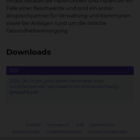
hinaus beraten sie Patientinnen und Patienten im
Falle einer Beschwerde und sind ein erster
Ansprechpartner für Verwaltung und Kommunen
sowie bei Anliegen rund um die örtliche
Gesundheitsversorgung.
Downloads
PDF
2026_06_11_pm_prof-peter-hammerer-zum-
vorsitzenden-der-aerztekammer-in-braunschweig-
gewaehlt.pdf
Kontakt
Impressum
AVB
Datenschutz
Bildnachweise
Entgelttransparenz
Cookie Einstellungen