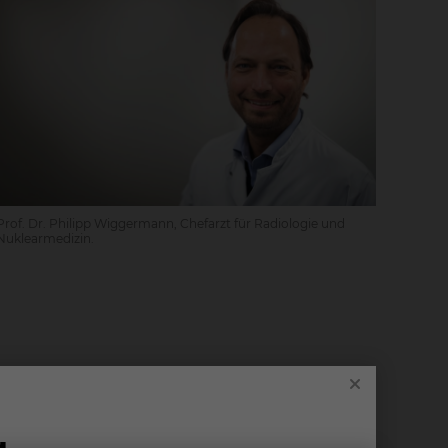
Prof. Dr. Philipp Wiggermann, Chefarzt für Radiologie und
Nuklearmedizin.