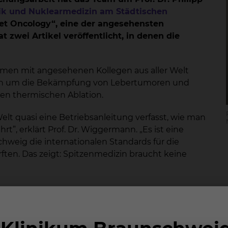
ik und Nuklearmedizin am Städtischen
cet Oncology“, eine der angesehensten
t zwei Artikel veröffentlicht, in denen die
men mit angesehenen Kollegen aus aller Welt
ich um die Bekämpfung von Lebertumoren und
ten thermischen Ablation.
lt quasi eine Betriebsanleitung verfasst, wie man
t”, erklärt Prof. Dr. Wiggermann. „Es ist eine
hweig die internationalen Standards für die
en. Das zeigt: Spitzenmedizin braucht keine
eis von 72 Expertinnen