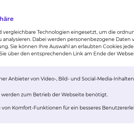
ltweit anerkannten Experten, unter anderem von
phäre
 Royal Marsden London, Karolinska Stockholm und
spapier gestaltet haben.
d vergleichbare Technologien eingesetzt, um die ordn
 zu analysieren. Dabei werden personenbezogene Daten ve
rbeit, die zumeist noch neben der täglichen
ung. Sie können Ihre Auswahl an erlaubten Cookies jede
beit erfolgt meist an den Wochenenden und
n Sie über den entsprechenden Link am Ende der Websei
, berichtet Prof. Dr. Wiggermann. „Aber wir
twendig ist. Denn: Wer nicht Zeit in die Forschung
dizin von gestern verhaftet. Gerade in einem so
daher unumgänglich.”
er Anbieter von Video-, Bild- und Social-Media-Inhalten
 werden zum Betrieb der Webseite benötigt.
 in Braunschweig:
g von Komfort-Funktionen für ein besseres Benutzererle
Strom
r der erfahrensten und angesehensten Mediziner