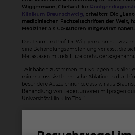
Wiggermann, Chefarzt für
Röntgendiagnost
Klinikum Braunschweig,
erhalten: Die „Lan
medizinischen Fachzeitschriften der Welt, ha
Mediziner als Co-Autoren mitgewirkt haben.
Das Team um Prof. Dr. Wiggermann hat zusam
eine Behandlungsempfehlung verfasst, die s
Metastasen mittels Hitze dreht, der sogenann
„Wir haben zusammen mit Kollegen aus aller We
minimalinvasiv thermische Ablationen durchführ
besondere Auszeichnung, dass wir aus Braunsc
Behandlung von Lebertumoren mitprägen durft
Universitätsklinik im Titel.”
Spitzenforschung im Kr
und Experten