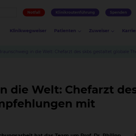
Notfall
Klinikroutenführung
Spenden
Klinikwegweiser
Patienten
Zuweiser
Karrie
raunschweig in die Welt: Chefarzt des skbs gestaltet globale 
 die Welt: Chefarzt des
Empfehlungen mit
hungsarbeit hat das Team um Prof. Dr. Philipp