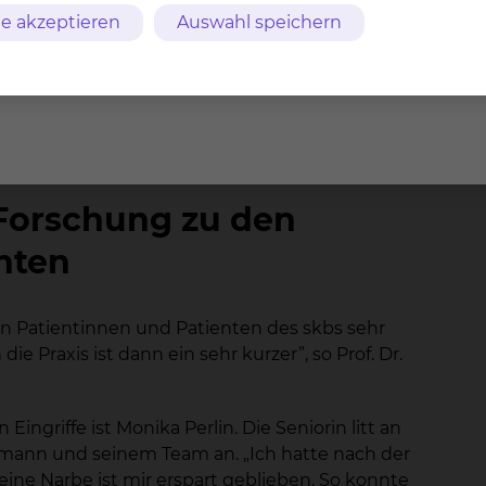
ietet noch eine weitere, einzigartige
e akzeptieren
Auswahl speichern
he Ablation – also die Verödung mit Hitze –
 wir am Klinikum Braunschweig zusätzlich ein nicht-
ektroporation. Damit können wir auch Tumoren
en oder Gallenwegen liegen und mit Hitze nicht
Forschung zu den
nten
 Patientinnen und Patienten des skbs sehr
e Praxis ist dann ein sehr kurzer”, so Prof. Dr.
ingriffe ist Monika Perlin. Die Seniorin litt an
ermann und seinem Team an. „Ich hatte nach der
 eine Narbe ist mir erspart geblieben. So konnte