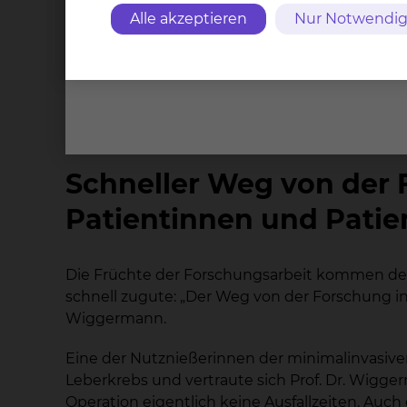
im Bereich der thermischen Ablation, sondern b
Alle akzeptieren
Nur Notwendig
Behandlungsmethode an: „Während die thermisc
inzwischen weltweit standardisiert ist, bieten
thermisches Verfahren an: die irreversible El
behandeln, die direkt an empfindlichen Gefäß
erreichbar wären.”
Schneller Weg von der 
Patientinnen und Patie
Die Früchte der Forschungsarbeit kommen den
schnell zugute: „Der Weg von der Forschung in di
Wiggermann.
Eine der Nutznießerinnen der minimalinvasiven E
Leberkrebs und vertraute sich Prof. Dr. Wigg
Operation eigentlich keine Ausfallzeiten. Auch