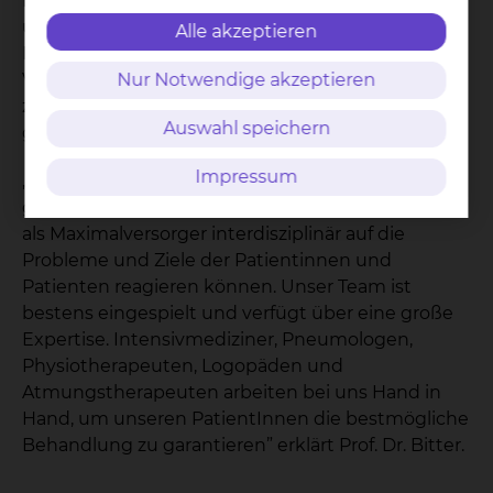
Das skbs ist mit seinen Spezialisten der
überregionale Anlaufpunkt für Patientinnen und
Alle akzeptieren
Patienten sowie Kliniken zugleich, die die
Versorgung nicht selbst stemmen können. Denn
Nur Notwendige akzeptieren
zwischen Hannover, Göttingen und Magdeburg
Auswahl speichern
gibt es kein zertifiziertes Weaning-Zentrum.
Impressum
„Wir arbeiten bereits an dieser Zertifizierung. Der
große Vorteil unseres Hauses liegt darin, dass wir
als Maximalversorger interdisziplinär auf die
Probleme und Ziele der Patientinnen und
Patienten reagieren können. Unser Team ist
bestens eingespielt und verfügt über eine große
Expertise. Intensivmediziner, Pneumologen,
Physiotherapeuten, Logopäden und
Atmungstherapeuten arbeiten bei uns Hand in
Hand, um unseren PatientInnen die bestmögliche
Behandlung zu garantieren” erklärt Prof. Dr. Bitter.