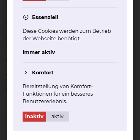
Atemmaske, eine sogenannte nichtinvasive
Beatmung, sein.
Essenziell
Gerade vor dem Hintergrund steigender
Patientenzahlen im gehobenen Alter gewinnt
Diese Cookies werden zum Betrieb
eine gut ausgestatte und verzahnte Weaning-
der Webseite benötigt.
Station immer mehr an Bedeutung. „Die Zahl an
Immer aktiv
Menschen, die nach einer akuten Erkrankung
weiter beatmet werden müssen, nimmt merklich
zu”, erklärt Prof. Dr. Bitter. „Daher ist es umso
Komfort
wichtiger, dass Kliniken über eine gute Weaning-
Station und ein gut ausgebildetes Team
Bereitstellung von Komfort-
verfügen.”
Funktionen für ein besseres
Benutzererlebnis.
Zentraler Anlaufpunkt in der
inaktiv
aktiv
Region