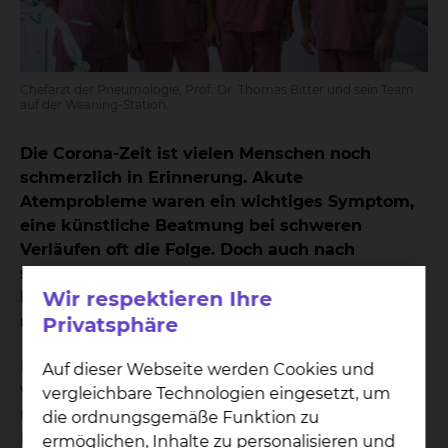
Chefarzt der Pneumologie, Prof. Dr. Thomas Bitter und sein Team
auf der Weaning-Station.
Die Corona-Zeit ist vielen Menschen noch
schmerzlich in Erinnerung. Akute
Atemprobleme waren ein wichtiges Symptom,
eine künstliche Beatmung bei schweren
Verläufen oft die Folge. Doch auch nach
schweren Operationen und durch
Wir respektieren Ihre
Erkrankungen kann eine künstliche Beatmung
nötig werden.
Privatsphäre
Ein Umstand, der schnellstmöglich behoben
Auf dieser Webseite werden Cookies und
werden sollte, denn bereits nach kurzer Zeit
vergleichbare Technologien eingesetzt, um
nimmt die Muskulatur zum Atmen spürbar ab. Die
die ordnungsgemäße Funktion zu
Entwöhnung von der Beatmung nennt sich
ermöglichen, Inhalte zu personalisieren und