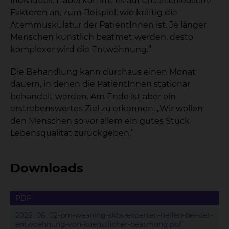
individuell. Dabei kommt es auf unterschiedliche
Faktoren an, zum Beispiel, wie kräftig die
Atemmuskulatur der PatientInnen ist. Je länger
Menschen künstlich beatmet werden, desto
komplexer wird die Entwöhnung.”
Die Behandlung kann durchaus einen Monat
dauern, in denen die PatientInnen stationär
behandelt werden. Am Ende ist aber ein
erstrebenswertes Ziel zu erkennen: „Wir wollen
den Menschen so vor allem ein gutes Stück
Lebensqualität zurückgeben.”
Downloads
PDF
2026_06_02-pm-weaning-skbs-experten-helfen-bei-der-
entwoehnung-von-kuenstlicher-beatmung.pdf