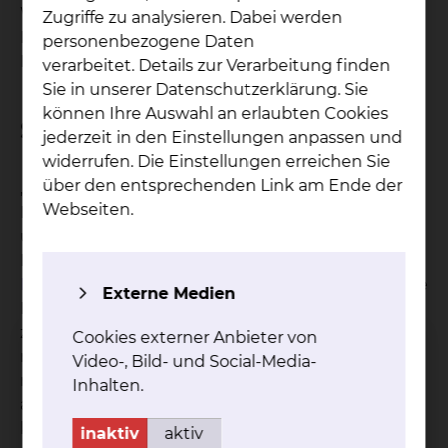
Weaning. Und genau darauf haben sich die
Zugriffe zu analysieren. Dabei werden
Experten des Städtischen Klinikums
personenbezogene Daten
Braunschweig spezialisiert.
verarbeitet. Details zur Verarbeitung finden
Sie in unserer Datenschutzerklärung. Sie
können Ihre Auswahl an erlaubten Cookies
Steigende Patientenzahlen
jederzeit in den Einstellungen anpassen und
widerrufen. Die Einstellungen erreichen Sie
über den entsprechenden Link am Ende der
„Eine Entwöhnung von der künstlichen
Webseiten.
Beatmung hin zum eigenständigen Atmen ist bei
uns das primäre Ziel”, erklärt Prof. Dr. Thomas
Bitter, Chefarzt der
Pneumologie und
Beatmungsmedizin
. Das Ziel beim Weaning ist, die
Externe Medien
Patientinnen und Patienten schrittweise wieder
zu einer eigenen Atmung zu führen. „Das ist zwar
Cookies externer Anbieter von
nicht bei jedem Patienten möglich, aber das
Video-, Bild- und Social-Media-
nächstbeste Ziel ist dann, eine sichere
Inhalten.
außerklinische Versorgung vorzubereiten.” Das
könnte zum Beispiel eine unterstützende
inaktiv
aktiv