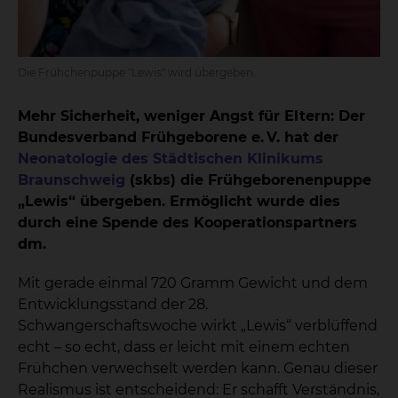
Die Frühchenpuppe "Lewis" wird übergeben.
Mehr Sicherheit, weniger Angst für Eltern: Der
Bundesverband Frühgeborene e.
V. hat der
Neonatologie des St
ädtischen Klinikums
Braunschweig
(skbs) die Fr
ühgeborenenpuppe
„Lewis
“
übergeben. Erm
öglicht wurde dies
durch eine Spende des Kooperationspartners
dm.
Mit gerade einmal 720 Gramm Gewicht und dem
Entwicklungsstand der 28.
Schwangerschaftswoche wirkt „Lewis“ verblüffend
echt – so echt, dass er leicht mit einem echten
Frühchen verwechselt werden kann. Genau dieser
Realismus ist entscheidend: Er schafft Verständnis,