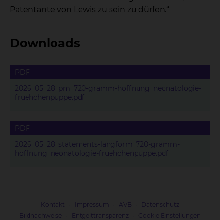
Patentante von Lewis zu sein zu dürfen.“
Downloads
PDF
2026_05_28_pm_720-gramm-hoffnung_neonatologie-
fruehchenpuppe.pdf
PDF
2026_05_28_statements-langform_720-gramm-
hoffnung_neonatologie-fruehchenpuppe.pdf
Kontakt
Impressum
AVB
Datenschutz
Bildnachweise
Entgelttransparenz
Cookie Einstellungen