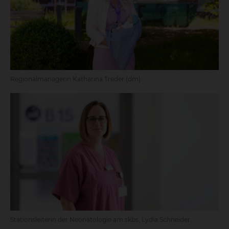
Regionalmanagerin Katharina Treder (dm).
Stationsleiterin der Neonatologie am skbs, Lydia Schneider.