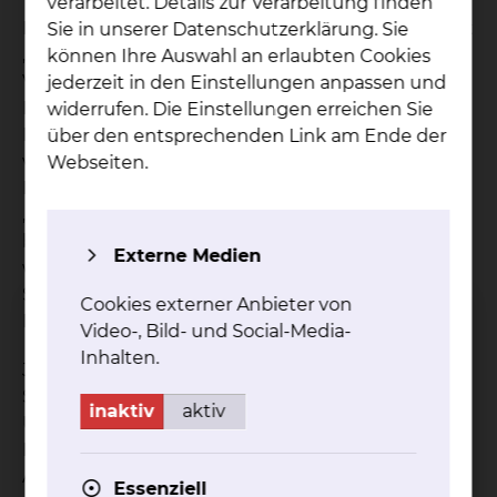
verarbeitet. Details zur Verarbeitung finden
Der Bundesverband Frühgeborene e. V. überreicht
Sie in unserer Datenschutzerklärung. Sie
„Lewis“ an das skbs. Dr. med. Maria Hitzschke ist
können Ihre Auswahl an erlaubten Cookies
Vorsitzende des Verbandes und überbringt die
jederzeit in den Einstellungen anpassen und
Frühchenpuppe persönlich: „Der Bundesverband
widerrufen. Die Einstellungen erreichen Sie
Frühgeborene e. V. engagiert sich bundesweit auf
über den entsprechenden Link am Ende der
verschiedenen Ebenen. Die Arbeit mit den
Webseiten.
Familien ist das Herzstück unserer Arbeit, und
‚Lewis‘ trägt dazu bei, dass Familien in dieser
besonderen Zeit unterstützt und vorbereitet
Externe Medien
werden“, erklärt sie. „Wir wollen damit einfach ein
Stück weit die Unsicherheit nehmen und die
Cookies externer Anbieter von
Eltern stärken.“
Video-, Bild- und Social-Media-
Inhalten.
Jede „Lewis“-Puppe ist ein Unikat: Rund 120
Stunden Handarbeit investiert die Künstlerin
inaktiv
aktiv
Ursula Konhäuser in die Herstellung. Der hohe
Detailgrad macht die besondere Qualität aus: zur
Aufklärung, zur Schulung von Pflegekräften und
Essenziell