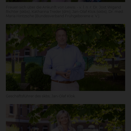
Freuen sich über die Ankunft von Lewis: - v. l. n. r: Dr. Jost Wigand
Richter (skbs), Katharina Treder (dm), Jan-Olaf Klok (skbs), Dr. med.
Maria Hintzsche (Bundesverband Frühgeborene e. V.).
Geschäftsführer des skbs, Jan-Olaf Klok.