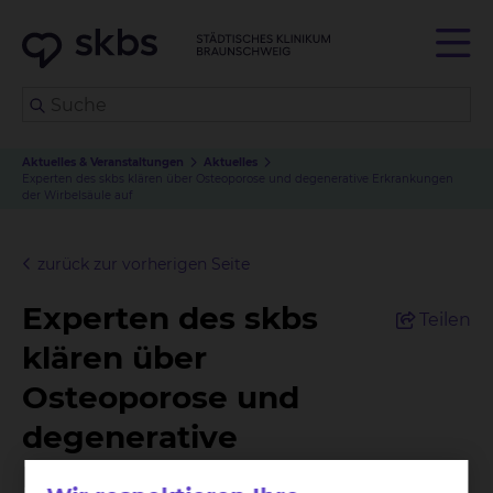
Aktuelles & Veranstaltungen
Aktuelles
Experten des skbs klären über Osteoporose und degenerative Erkrankungen
der Wirbelsäule auf
zurück zur vorherigen Seite
Experten des skbs
Teilen
klären über
Osteoporose und
degenerative
Erkrankungen der