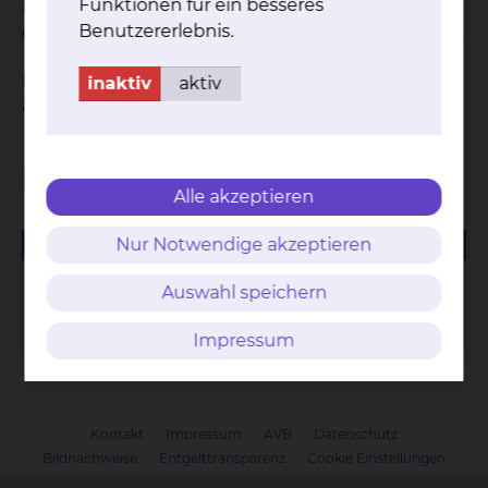
Funktionen für ein besseres
Bandscheibenvorfalls. Nach dem Vortrag stehen
Benutzererlebnis.
die Experten des skbs noch zum Austausch bereit.
Das Städtische Klinikum Braunschweig freut sich
inaktiv
aktiv
auf zahlreiche Teilnehmer.
Downloads
Alle akzeptieren
Nur Notwendige akzeptieren
PDF
2026-05-18-pressemitteilung-experten-des-skbs-
Auswahl speichern
klaeren-ueber-osteoporose-und-degenerative-
wirbelsaeulen-auf.pdf
Impressum
Kontakt
Impressum
AVB
Datenschutz
Bildnachweise
Entgelttransparenz
Cookie Einstellungen