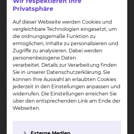
Wir respektieren Ihre
Wirbelsäule auf
Privatsphäre
Auf dieser Webseite werden Cookies und
18.05.2026
vergleichbare Technologien eingesetzt, um
die ordnungsgemäße Funktion zu
Rückenschmerzen kennt fast jeder von uns,
ermöglichen, Inhalte zu personalisieren und
besonders nach einem langen Arbeitstag. Ob nun
Zugriffe zu analysieren. Dabei werden
durch eine schlechte Sitzhaltung beim
personenbezogene Daten
Schreibtischjob oder die Belastung durch
verarbeitet. Details zur Verarbeitung finden
körperliche Arbeit – der Rücken zeigt sehr schnell
Sie in unserer Datenschutzerklärung. Sie
und deutlich, dass Haltung und Verschleiß ihm
können Ihre Auswahl an erlaubten Cookies
zusetzen.
jederzeit in den Einstellungen anpassen und
Deshalb lädt das Städtische Klinikum am
widerrufen. Die Einstellungen erreichen Sie
Mittwoch, 27. Mai, von 16.30 Uhr bis 18:30 Uhr in
über den entsprechenden Link am Ende der
den Räumlichkeiten der Kassenärztlichen
Webseiten.
Vereinigung, An der Petrikirche 1, zu einem Infotag
über die modernen Behandlungsmöglichkeiten
von degenerativen Erkrankungen der Wirbelsäule
Externe Medien