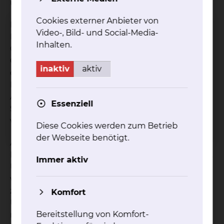
und Osteoporose ein.
Cookies externer Anbieter von
Nach der Begrüßung und grundsätzlichen
Video-, Bild- und Social-Media-
Einführung durch Prof. Dr. Klaus Zweckberger,
Inhalten.
Chefarzt der Neurochirurgischen Klinik, berichtet
Oberärztin Alina Bernhardt über konservative und
inaktiv
aktiv
operative Behandlungsansätze von
Rückenschmerzen. Um 17 Uhr erklärt Oberarzt
Antoine Abboud die Behandlung der
Essenziell
Spinalkanalstenose und wie Patienten danach mit
weniger Schmerzen besser laufen können.
Diese Cookies werden zum Betrieb
der Webseite benötigt.
Ab 17:20 Uhr erklärt Oberarzt Majed El Sayed
Kassem die Probleme durch und mit Osteoporose.
Immer aktiv
Um 17:40 Uhr zeigt Oberarzt Dr. Ernst Rzesacz auf,
was zu tun ist, wenn die Wirbelkörper
zusammenbrechen. Im letzten Fachvortrag um 18
Komfort
Uhr berichtet Prof. Dr. Zweckberger dann über die
Bereitstellung von Komfort-
modernen Behandlungsmöglichkeiten des