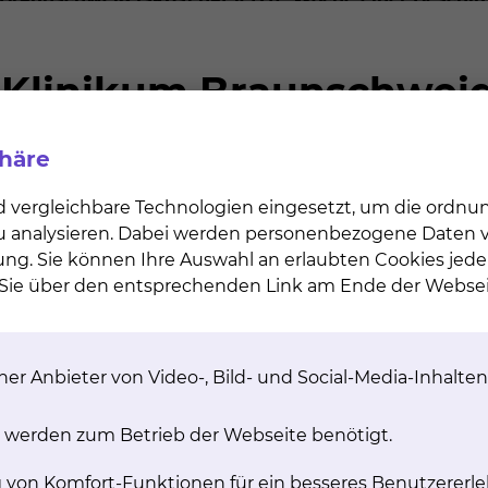
strategisches Ziel für das skbs festgelegt wird.
Damit
em „Ein-Standort-Konzept“ ein.
ler medizinischen und nicht-medizinischen Leistungen im
ander abgestimmt werden.
phäre
die Voraussetzungen für ein reibungsloseres Arbeiten, h
. Alina Dahmen, die Anfang Mai die medizinische Gesch
d vergleichbare Technologien eingesetzt, um die ordn
 weiter vorangetrieben werden, im nächsten Schritt di
 zu analysieren. Dabei werden personenbezogene Daten ve
ung. Sie können Ihre Auswahl an erlaubten Cookies jede
n Sie über den entsprechenden Link am Ende der Websei
 Transformationsfonds von 
nzierung. Diese soll nicht vom Klinikum selbst oder der
er Anbieter von Video-, Bild- und Social-Media-Inhalten
fonds gesichert werden, ein großes Investitionsvermögen
 werden zum Betrieb der Webseite benötigt.
ser fit für die Zukunft machen und bei den großen V
g von Komfort-Funktionen für ein besseres Benutzererle