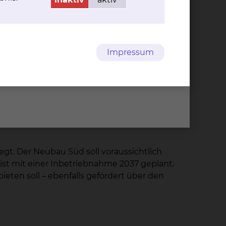
rgungsstrukturen – also genau um das, was
eitgestellt.
ngfristig tragfähiges Gesamtkonzept
Impressum
n“, erklärt Jan-Olaf Klok, kaufmännischer
er nächsten großen baulichen
legt. Der Neubau Süd soll voraussichtlich
 ist mit einer Inbetriebnahme 2037 geplant.
eten soll – ebenfalls gefördert über den