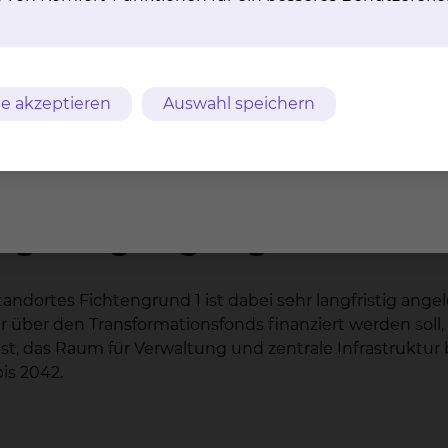
andortkonzentrationen oder die Neuordnung von Verso
werden dafür in den nächsten zehn Jahren bundesweit ber
alklinikums über den Fonds den Weg, ein schlüssiges, la
e akzeptieren
Auswahl speichern
ung nachhaltig auf einem universitären Niveau zu halte
aunschweig. Entsprechende Anträge zur Realisierung d
n Planungsphasen dieses Jahr gestellt.
ngfristig angelegt
tandortes Fichtengrund 1 ist dabei sehr langfristig ange
r über den Transformationsfonds finanziert werden soll,
, das Raum für Verwaltung und zentrale Infrastruktur bi
is 2042.