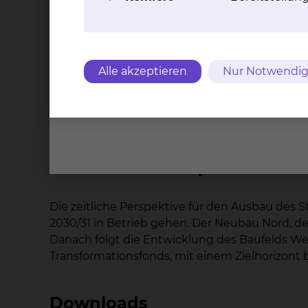
Dabei geht es zum Beispiel um Neubauten, St
das Klinikum plant. Bis zu 50 Milliarden Euro 
„Das skbs sieht in der Finanzierung des Zentr
Alle akzeptieren
Nur Notwendig
umzusetzen und damit die medizinische Versorg
Geschäftsführer des Städtischen Klinikums Br
Entwicklungsschritte werden in den kommende
Zeitliche Perspektive la
Die zeitliche Perspektive für den Ausbau des S
2030/31 in Betrieb gehen. Der Neubau Nord, de
Danach folgt die Entwicklung des Baufelds West
Transformationsfonds, mit einem Zielhorizont b
Downloads