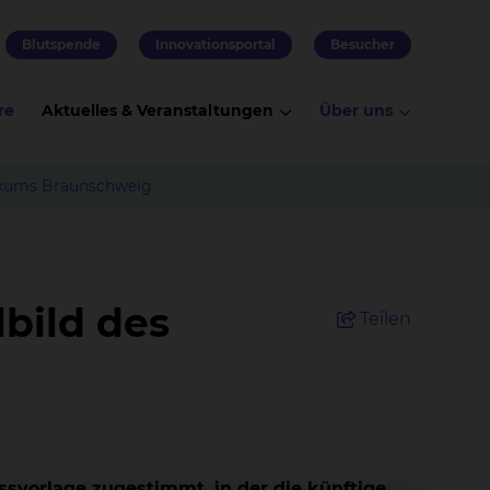
Blutspende
Innovationsportal
Besucher
re
Aktuelles & Veranstaltungen
Über uns
inikums Braunschweig
lbild des
Teilen
ssvorlage zugestimmt, in der die künftige