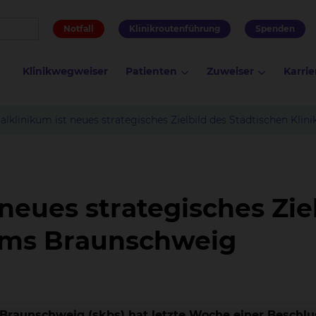
Notfall
Klinikroutenführung
Spenden
Klinikwegweiser
Patienten
Zuweiser
Karrie
alklinikum ist neues strategisches Zielbild des Städtischen Kl
 neues strategisches Zie
kums Braunschweig
 Braunschweig (skbs) hat letzte Woche einer Beschlu