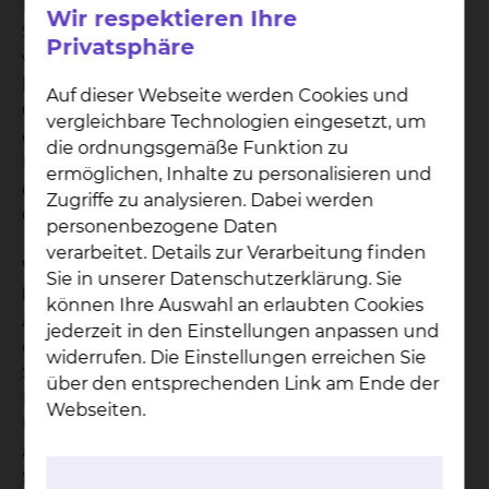
Holwedestraße endgültig seine Türen. Mit der
Wir respektieren Ihre
Schließung dieses traditionsreichen Standorts
Privatsphäre
wird die Patientenversorgung künftig an den
beiden Standorten Salzdahlumer Straße und
Auf dieser Webseite werden Cookies und
Celler Straße gebündelt. Dies ist ein
vergleichbare Technologien eingesetzt, um
entscheidender Schritt im Rahmen der
die ordnungsgemäße Funktion zu
Umsetzung des Zwei-Standorte-Konzepts, das
ermöglichen, Inhalte zu personalisieren und
eine effizientere und zukunftsorientierte
Zugriffe zu analysieren. Dabei werden
Gesundheitsversorgung ermöglicht.
personenbezogene Daten
verarbeitet. Details zur Verarbeitung finden
Wichtiger Hinweis für Patientinnen und
Sie in unserer Datenschutzerklärung. Sie
Patienten
können Ihre Auswahl an erlaubten Cookies
Ab dem 11. Dezember 2024 ist die Unfallaufnahme
jederzeit in den Einstellungen anpassen und
des Klinikums ausschließlich am Standort
widerrufen. Die Einstellungen erreichen Sie
Salzdahlumer Straße erreichbar. Alle fußläufigen
über den entsprechenden Link am Ende der
Patientinnen und Patienten, die die
Webseiten.
Unfallaufnahme aufsuchen möchten, müssen sich
ab diesem Datum an die Adresse Salzdahlumer
Straße 90, 38126 Braunschweig wenden. Der