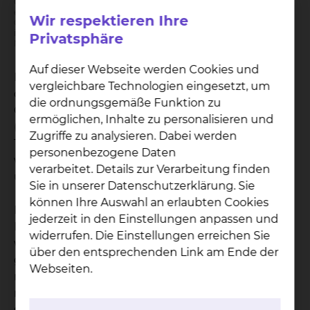
Gerhard Schnalke, Leiter des skbs Reha-Sportzentrums, trainiert
eine Patientin auf dem Laufband – ein wichtiger Schritt in der
Wir respektieren Ihre
Onkologischen Trainings- und Bewegungstherapie (OTT®), die auf
individuelle Bedürfnisse abgestimmt ist. Bildnachweis: skbs/Nick
Privatsphäre
Neufeld.
Auf dieser Webseite werden Cookies und
Das skbs Reha-Sportzentrum freut sich, die
vergleichbare Technologien eingesetzt, um
offizielle Zertifizierung als Partner für die
die ordnungsgemäße Funktion zu
Onkologische Trainings- und Bewegungstherapie
ermöglichen, Inhalte zu personalisieren und
(OTT®) bekannt zu geben. Diese spezialisierte
Zugriffe zu analysieren. Dabei werden
Therapieform ist darauf ausgelegt, Krebspatienten
personenbezogene Daten
während und nach ihrer Therapie zu unterstützen
verarbeitet. Details zur Verarbeitung finden
und ihre Lebensqualität zu verbessern.
Sie in unserer Datenschutzerklärung. Sie
können Ihre Auswahl an erlaubten Cookies
Die Onkologische Trainings- und
jederzeit in den Einstellungen anpassen und
Bewegungstherapie (OTT®) ist ein individuelles,
widerrufen. Die Einstellungen erreichen Sie
wissenschaftlich fundiertes Programm, das
über den entsprechenden Link am Ende der
gezielte Bewegung und Therapieplanung
Webseiten.
miteinander kombiniert. Durch
maßgeschneiderte Trainingspläne, die auf die
spezifischen Bedürfnisse und Ziele der Patient