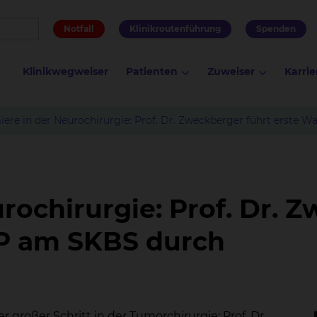
Notfall
Klinikroutenführung
Spenden
Klinikwegweiser
Patienten
Zuweiser
Karrie
iere in der Neurochirurgie: Prof. Dr. Zweckberger führt erste
rochirurgie: Prof. Dr. 
OP am SKBS durch
 großer Schritt in der Tumorchirurgie: Prof. Dr.