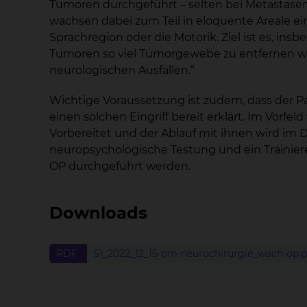
Tumoren durchgeführt – selten bei Metastase
wachsen dabei zum Teil in eloquente Areale ein
Sprachregion oder die Motorik. Ziel ist es, in
Tumoren so viel Tumorgewebe zu entfernen w
neurologischen Ausfällen.“
Wichtige Voraussetzung ist zudem, dass der Pat
einen solchen Eingriff bereit erklärt. Im Vorfe
Vorbereitet und der Ablauf mit ihnen wird im D
neuropsychologische Testung und ein Trainie
OP durchgeführt werden.
Downloads
PDF
51_2022_12_15-pm-neurochirurgie_wach-op.p