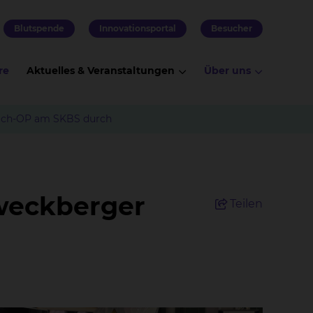
Blutspende
Innovationsportal
Besucher
re
Aktuelles & Veranstaltungen
Über uns
 Wach-OP am SKBS durch
Zweckberger
Teilen