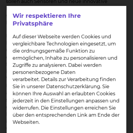
sollen auch Sensoren und neue innovative
Reinigungssysteme, die eine Keimbelastung
Wir respektieren Ihre
schnell identifizieren und automatisiert
Privatsphäre
beseitigen, getestet werden.
Im Forschungs- und Studienlabor wollen die
Auf dieser Webseite werden Cookies und
Forschenden prüfen, inwieweit neue Produkte
vergleichbare Technologien eingesetzt, um
und funktionelle Materialien für einen Einsatz in
die ordnungsgemäße Funktion zu
einem Krankenzimmer geeignet sind und diese
ermöglichen, Inhalte zu personalisieren und
für unterschiedliche Nutzergruppen – zum
Zugriffe zu analysieren. Dabei werden
Beispiel aus Behandlung, Pflege, Reinigung sowie
personenbezogene Daten
Ver- und Entsorgung – erfahrbar machen. Welche
verarbeitet. Details zur Verarbeitung finden
Desinfektionsspender sich eignen und wo diese
Sie in unserer Datenschutzerklärung. Sie
am besten im Zimmer platziert werden sollten,
können Ihre Auswahl an erlaubten Cookies
sind beispielhaft Fragen, die es zu beantworten
jederzeit in den Einstellungen anpassen und
gilt. Ein weiterer zentraler Aspekt betrifft die
widerrufen. Die Einstellungen erreichen Sie
Beleuchtung im Zimmer: Wo muss das Licht
über den entsprechenden Link am Ende der
installiert, wie kann es gesteuert und bedient
Webseiten.
werden? Auch dazu wird es Lösungsangebote