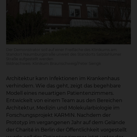
Der Demonstrator soll auf einer Freifläche des Klinikums am
Standort Naumburgstraße unweit des Standorts Salzdahlumer
Straße aufgestellt werden.
Bildnachweis: Klinikum Braunschweig/Peter Sierigk
Architektur kann Infektionen im Krankenhaus
verhindern. Wie das geht, zeigt das begehbare
Modell eines neuartigen Patientenzimmers.
Entwickelt von einem Team aus den Bereichen
Architektur, Medizin und Molekularbiologie im
Forschungsprojekt KARMIN. Nachdem der
Prototyp im vergangenen Jahr auf dem Gelände
der Charité in Berlin der Öffentlichkeit vorgestellt