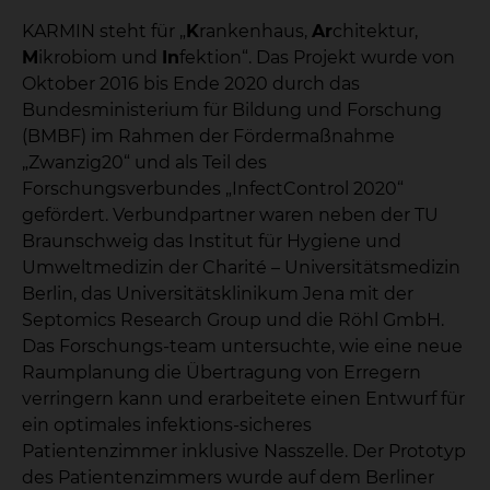
KARMIN steht für „
K
rankenhaus,
Ar
chitektur,
M
ikrobiom und
In
fektion“. Das Projekt wurde von
Oktober 2016 bis Ende 2020 durch das
Bundesministerium für Bildung und Forschung
(BMBF) im Rahmen der Fördermaßnahme
„Zwanzig20“ und als Teil des
Forschungsverbundes „InfectControl 2020“
gefördert. Verbundpartner waren neben der TU
Braunschweig das Institut für Hygiene und
Umweltmedizin der Charité – Universitätsmedizin
Berlin, das Universitätsklinikum Jena mit der
Septomics Research Group und die Röhl GmbH.
Das Forschungs-team untersuchte, wie eine neue
Raumplanung die Übertragung von Erregern
verringern kann und erarbeitete einen Entwurf für
ein optimales infektions-sicheres
Patientenzimmer inklusive Nasszelle. Der Prototyp
des Patientenzimmers wurde auf dem Berliner