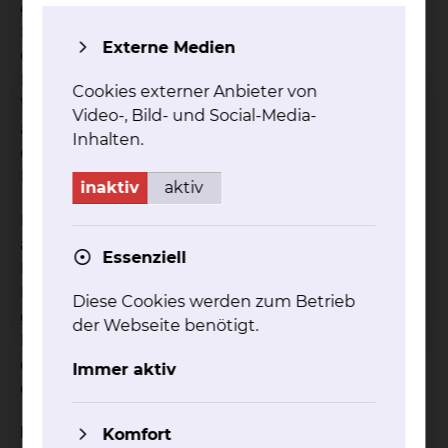
geben. Begleitet werden die Untersuchungen im
Demonstrator durch den Aufbau eines
Externe Medien
Cybersystems, das neben dem Monitoring von
Energie- und Stoffströmen für
Cookies externer Anbieter von
Wirtschaftlichkeitsanalysen auch mit Elementen
Video-, Bild- und Social-Media-
ausgestattet werden kann, die die Vitalparameter
Inhalten.
des Patienten überwachen, um eine optimierte
Patientenversorgung zu gewährleisten.
inaktiv
aktiv
Die Kooperation ist auf mindestens fünf Jahre
angelegt und wird dem stetigen Wandel im
Essenziell
Pflegebereich Rechnung tragen. Neue
Entwicklungen der Medizin, Veränderungen der
Diese Cookies werden zum Betrieb
gesellschaftlichen Anforderungen sowie
der Webseite benötigt.
Fortschritte im Architektur- und Bauwesen und
den Materialwissenschaften werden in die Arbeit
Immer aktiv
einfließen.
Einbindung von Industriepartnern
Komfort