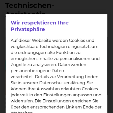
Technischen-
Assistentin
Wir respektieren Ihre
Privatsphäre
19.02.2020
Auf dieser Webseite werden Cookies und
vergleichbare Technologien eingesetzt, um
die ordnungsgemäße Funktion zu
ermöglichen, Inhalte zu personalisieren und
Zugriffe zu analysieren. Dabei werden
personenbezogene Daten
verarbeitet. Details zur Verarbeitung finden
Sie in unserer Datenschutzerklärung. Sie
können Ihre Auswahl an erlaubten Cookies
jederzeit in den Einstellungen anpassen und
Über die neue Karriere im OP freuen sich mit Pflegedienstleitung
widerrufen. Die Einstellungen erreichen Sie
Frank Stemmler die neuen OTAs (v.l.n.r.) Jeanette Niendorf, Leah
über den entsprechenden Link am Ende der
Hörning und Hannah Schneider.