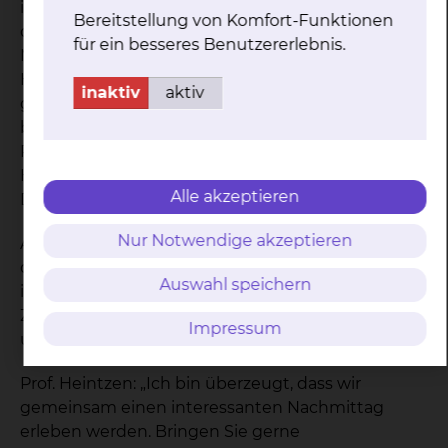
informieren. Prof. Heintzen: „Wir werden Ihnen
Bereitstellung von Komfort-Funktionen
demonstrieren, wie Sie selbst bei einem
für ein besseres Benutzererlebnis.
Menschen mit gerade erlittenem plötzlichem
Herztod aktiv werden können und wie es Ihnen
inaktiv
aktiv
gelingen kann, diese Patienten vor dem Tode zu
bewahren“. Die entsprechenden Stichworte sind
Reanimation, Wiederbelebungsmaßnahmen,
Herzdruckmassage und Automatische Externe
Alle akzeptieren
Defibrillation (AED).
Nur Notwendige akzeptieren
Ab 15.30 Uhr können sich alle Interessierten an
den zahlreichen Ständen im Foyer der Stadthalle
Auswahl speichern
informieren, die Vorträge beginnen um 17.00 Uhr.
Zwischen den Vorträgen ist viel Zeit eingeplant,
Impressum
um die Fragen der Anwesenden zu beantworten.
Prof. Heintzen: „Ich bin überzeugt, dass wir
gemeinsam einen interessanten Nachmittag
erleben werden. Bringen Sie gerne