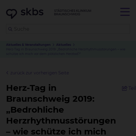
Aktuelles & Veranstaltungen
Aktuelles
Herz-Tag in Braunschweig 2019: „Bedrohliche Herzrhythmusstörungen – wie
schütze ich mich vor dem plötzlichen Herztod?“
zurück zur vorherigen Seite
Herz-Tag in
Tei
Braunschweig 2019:
„Bedrohliche
Herzrhythmusstörungen
– wie schütze ich mich