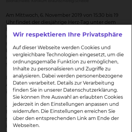
Bildnachweis: Klinikum Braunschweig/Scheibe
Am Mittwoch, 6. November 2019 von 15:30 bis 19
Uhr findet der diesjährige Herz-Tag unter dem
Motto „Bedrohliche Herzrhythmusstörungen – wie
Wir respektieren Ihre Privatsphäre
schütze ich mich vor dem plötzlichen Herztod?“
statt. Beim großen Herz-Tag des Klinikums
Auf dieser Webseite werden Cookies und
Braunschweig und der Deutschen Herzstiftung in
vergleichbare Technologien eingesetzt, um die
der Stadthalle in Braunschweig klären die
ordnungsgemäße Funktion zu ermöglichen,
Spezialisten des Klinikums auf.
Inhalte zu personalisieren und Zugriffe zu
analysieren. Dabei werden personenbezogene
Die Veranstaltung richtet sich an Patienten,
Daten verarbeitet. Details zur Verarbeitung
Angehörige und alle, die sich für das Herz
finden Sie in unserer Datenschutzerklärung.
interessieren.
Sie können Ihre Auswahl an erlaubten Cookies
jederzeit in den Einstellungen anpassen und
„Jedes Jahr erleiden in Deutschland 65.000
widerrufen. Die Einstellungen erreichen Sie
Menschen einen plötzlichen Herztod, etwa 60.000
über den entsprechenden Link am Ende der
sterben daran. Unmittelbar ausgelöst wird er fast
Webseiten.
immer durch Kammerflimmern, eine