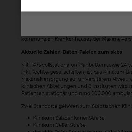
„Die Mund-, Kiefer- und Gesichtschirurgie ist 
Partnern zum Wohle unserer gemeinsamen Patie
Der in Bad Oldesloe geborene Mediziner fühlt
dem engagierten Team und auf die neuen Aufg
kommunalen Krankenhauses der Maximalversorgu
Aktuelle Zahlen-Daten-Fakten zum skbs
Mit 1.475 vollstationären Planbetten sowie 24 
inkl. Tochtergesellschaften) ist das Klinikum 
Maximalversorgung auf universitärem Niveau di
klinischen Abteilungen und 8 Instituten wird
Patienten stationär und rund 200.000 ambula
Zwei Standorte gehören zum Städtischen Klin
Klinikum Salzdahlumer Straße
Klinikum Celler Straße