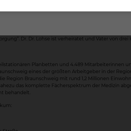
ein hochinterdisziplinäres und eng vernetztes Fach. Ich 
nten“, so Dr. Dr. Lohse.
 sich am Standort Braunschweig bereits sehr willkomme
aben. Besonders reizt mich die Verantwortung innerha
ng“. Dr. Dr. Lohse ist verheiratet und Vater von drei 
teilstationären Planbetten und 4.489 Mitarbeiterinnen u
Braunschweig eines der größten Arbeitgeber in der Regio
e Region Braunschweig mit rund 1,2 Millionen Einwohner
 nahezu das komplette Fächerspektrum der Medizin abg
nt behandelt.
ikum: