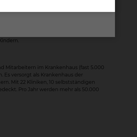
freue mich auf die Zusammenarbeit mit allen
n: „Ich freue mich auf die Zusammenarbeit mit
lb der gewachsenen Struktur eines
Kindern.
nd Mitarbeitern im Krankenhaus (fast 5.000
n. Es versorgt als Krankenhaus der
n. Mit 22 Kliniken, 10 selbstständigen
edeckt. Pro Jahr werden mehr als 50.000