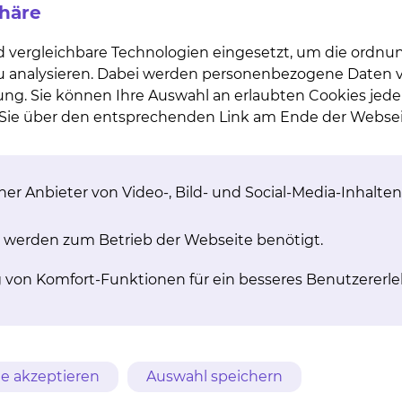
phäre
d vergleichbare Technologien eingesetzt, um die ordn
 zu analysieren. Dabei werden personenbezogene Daten ve
 neuer Chefarzt der Klinik für Mund-, Kiefer- und Gesicht
ung. Sie können Ihre Auswahl an erlaubten Cookies jede
lner, der in den Ruhestand verabschiedet wurde.
n Sie über den entsprechenden Link am Ende der Websei
zt und stellvertretender Chefarzt der Klinik für Mund-, 
rige verfügt über eine fundierte akademische und klini
bsolvierte er das Studium der Zahnmedizin. Seine wis
er Anbieter von Video-, Bild- und Social-Media-Inhalten
endorf (UKE) verbunden, wo er sowohl seine Dissertatio
 werden zum Betrieb der Webseite benötigt.
und Gesichtschirurgie sowie Fachzahnarzt für Oralchirur
g von Komfort-Funktionen für ein besseres Benutzererle
tfallmedizin. Ein besonderer Schwerpunkt seiner Tätigke
ewiesene Expertise in der Tumorchirurgie mit und beab
naus setzt Dr. Dr. Lohse einen Fokus auf die Implemen
e akzeptieren
Auswahl speichern