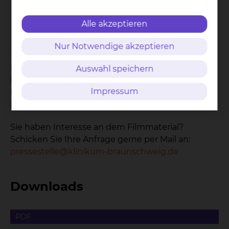
Cookie-Option
'Externe Medien'
akzeptieren
Alle akzeptieren
Cookie-Einstellungen
Nur Notwendige akzeptieren
Für mehr Informationen zu diesem Thema
Auswahl speichern
besuchen Sie auch den YouTube-Kanal des
Impressum
Klinikums Braunschweig:
https://www.youtube.com/watch?v=FQfqPHeH8ds
Sie haben Interesse an dem Filmmaterial?
Schicken Sie Ihre Anfrage gerne per Mail an:
pressestelle@klinikum-braunschweig.de
Downloads
PDF