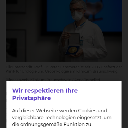
Bildunterschrift: Prof. Dr. Peter Hammerer ist seit 2003 Chefarzt der
Klinik für Urologie und Uroonkologie am Klinikum Braunschweig.
Bildnachweis: Klinikum Braunschweig / Anna Tomelleri
Wir respektieren Ihre
Prof. Dr. Peter Hammerer wurde als dritter
Privatsphäre
Deutscher von der Société Internationale
d‘Urologie mit der Félix Guyon Medaille
Auf dieser Webseite werden Cookies und
ausgezeichnet. Als Vorsitzender der World
vergleichbare Technologien eingesetzt, um
Urological Foundation (WUOF) vertritt Hammerer
die ordnungsgemäße Funktion zu