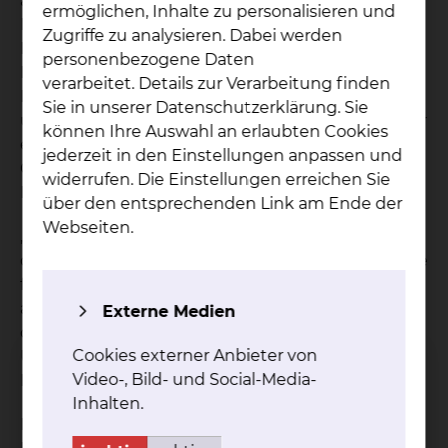
als Sprecher weltweit 22 uroonkologische
ermöglichen, Inhalte zu personalisieren und
Fachgesellschaften. Der Braunschweiger
Zugriffe zu analysieren. Dabei werden
Mediziner ist seit 2003 Chefarzt im Städtischen
personenbezogene Daten
Klinikum und Experte auf dem Gebiet der
verarbeitet. Details zur Verarbeitung finden
Diagnostik und Behandlung urologischer und
Sie in unserer Datenschutzerklärung. Sie
urookonkologischer Krebserkrankungen. Seit über
können Ihre Auswahl an erlaubten Cookies
einem Jahrzehnt wird er regelmäßig im FOCUS-
jederzeit in den Einstellungen anpassen und
Gesundheitsmagazin als Top-Mediziner und seine
widerrufen. Die Einstellungen erreichen Sie
Klinik als Top-Klinik gelistet.
über den entsprechenden Link am Ende der
Webseiten.
„Ich bin unglaublich stolz, dass ich der Gewinner
der Félix Guyon Medaille bin. Es ist eine große Ehre
für Braunschweig, für das Klinikum und natürlich
auch für die Urologie hier in Braunschweig.“, sagte
Externe Medien
der Chefarzt der Klinik für Urologie und
Cookies externer Anbieter von
Uroonkologie am Klinikum Braunschweig, Prof. Dr.
Video-, Bild- und Social-Media-
Peter Hammerer.
Inhalten.
Die Félix Guyon Medaille ist von der Société