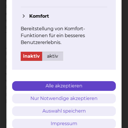
kamen viele positive Reaktionen. So wurde aus
dem kleinen Aufruf eine Spendenaktion der
Komfort
gesamten Geriatrie. An der Aktion beteiligten sich
sowohl Ärzt*innen, als auch Pflegefachkräfte,
Bereitstellung von Komfort-
Therapeut*innen und Reinigungskräfte.
Funktionen für ein besseres
Benutzererlebnis.
„Da ich die Aktion kurz vor Ostern gestartet habe,
haben viele die Gelegenheit genutzt und einen
inaktiv
aktiv
Baum zu Ostern verschenkt“, freut sich Jens
Eilmes. Die größte Spende waren dabei 20 Bäume
von einer einzelnen Person. Die Spendensumme
wird nun weitergeleitet, damit die United Kids
Alle akzeptieren
Foundations und die niedersächsischen
Landesforsten neue Bäume für den Harz pflanzen
Nur Notwendige akzeptieren
können.
Auswahl speichern
Downloads
Impressum