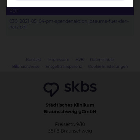
PDF
030_2021_05_04-pm-spendenaktion_baeume-fuer-den-
harz.pdf
Kontakt
Impressum
AVB
Datenschutz
Bildnachweise
Entgelttransparenz
Cookie Einstellungen
Städtisches Klinikum
Braunschweig gGmbH
Freisestr. 9/10
38118 Braunschweig