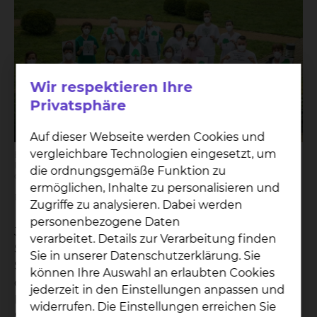
Wir respektieren Ihre
Privatsphäre
Auf dieser Webseite werden Cookies und
vergleichbare Technologien eingesetzt, um
Bildunterschrift: Die Mitarbeitenden der geriatrischen Station des
Klinikums Braunschweig sind stolz auf die große Spendensumme,
die ordnungsgemäße Funktion zu
die zusammengekommen ist.
ermöglichen, Inhalte zu personalisieren und
Bildnachweis: Klinikum Braunschweig/Peter Sierigk
Zugriffe zu analysieren. Dabei werden
personenbezogene Daten
Jens Eilmes, Pflegefachleitung der geriatrischen
verarbeitet. Details zur Verarbeitung finden
Station des Klinikums Braunschweig, ist auf seiner
Sie in unserer Datenschutzerklärung. Sie
Station Initiator der Spendenaktion „Bäume für
können Ihre Auswahl an erlaubten Cookies
den Harz“. Er rief Kolleg*innen, Freunde und
jederzeit in den Einstellungen anpassen und
Familie dazu auf, zu spenden. Insgesamt kam eine
widerrufen. Die Einstellungen erreichen Sie
Summe zusammen, die es ermöglicht, 233 neue