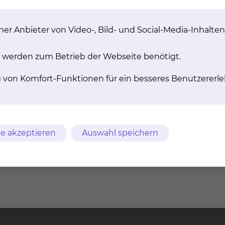
er Anbieter von Video-, Bild- und Social-Media-Inhalten
 werden zum Betrieb der Webseite benötigt.
g von Komfort-Funktionen für ein besseres Benutzererle
e akzeptieren
Auswahl speichern
m
AVB
Datenschutz
Bildnachweise
Entgelttransparenz
ches Klinikum
Freisestr. 9/10
Tel.: 0531/5
chweig gGmbH
38118 Braunschweig
Fax: 0531/5