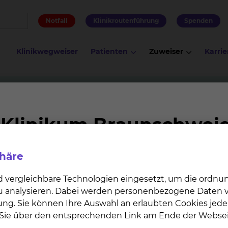
Notfall
Klinikroutenführung
Spenden
Klinikwegweiser
Patienten
Zuweiser
Karrie
gie, Hepatologie, Interventionelle Endoskopie & Diabetologi
med. Henrike Lenzen
phäre
t?
d vergleichbare Technologien eingesetzt, um die ordn
 zu analysieren. Dabei werden personenbezogene Daten ve
ung. Sie können Ihre Auswahl an erlaubten Cookies jede
n Sie über den entsprechenden Link am Ende der Websei
aren?