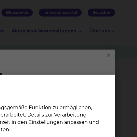
Blutspende
Innovationsportal
Besucher
re
Aktuelles & Veranstaltungen
Über uns
e
Privatambulanz PD Dr. med. Henrike Lenzen
ungsgemäße Funktion zu ermöglichen,
rarbeitet. Details zur Verarbeitung
rzeit in den Einstellungen anpassen und
ten.