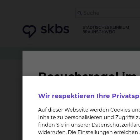
Zuweiser
Tumorkonferenzen
Gastroenterolo
Privatambulanz PD Dr. 
Wir respektieren Ihre Privats
Wann findet die Sprechstunde stat
Auf dieser Webseite werden Cookies un
Inhalte zu personalisieren und Zugriffe
Termine nur nach Vereinbarung mit dem Sekretariat.
finden Sie in unserer Datenschutzerklär
widerrufen. Die Einstellungen erreiche
Wo kann ich einen Termin vereinb