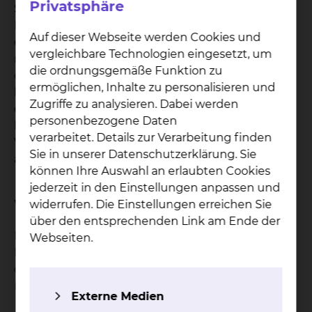
Privatsphäre
Schwellung schmerzfrei. In Einzelfällen kann der
Darm im Leistenkanal eingeklemmt sein. Dann ist
Auf dieser Webseite werden Cookies und
eine sofortige Operation notwendig. Alle Kinder
vergleichbare Technologien eingesetzt, um
mit einer Leistenhernie müssen operiert werden,
die ordnungsgemäße Funktion zu
da sich der Bruch nicht von selbst verschließen
ermöglichen, Inhalte zu personalisieren und
kann. Im Gegensatz dazu werden Jungen mit
Zugriffe zu analysieren. Dabei werden
einem Wasserbruch bis zum 1. Geburtstag
personenbezogene Daten
beobachtet. Denn ein Wasserbruch, der eine feine
verarbeitet. Details zur Verarbeitung finden
Verbindung vom Bauchraum zum Hodensäcken
Sie in unserer Datenschutzerklärung. Sie
aufweist, kann sich von allein verschließen.
können Ihre Auswahl an erlaubten Cookies
jederzeit in den Einstellungen anpassen und
Welche Ziele hat die Operation?
widerrufen. Die Einstellungen erreichen Sie
über den entsprechenden Link am Ende der
Das Ziel der Operation ist es, den offenen
Webseiten.
Leistenkanal zu verschließen, um das Austreten
oder auch das Einklemmen von Bauchorganen
(Darm, Eierstock) zu verhindern.
Externe Medien