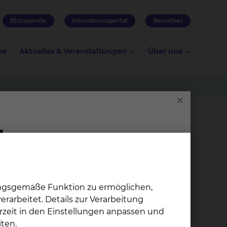
Blutspende
Innovationsportal
Besucher
re
Aktuelles & Veranstaltungen
Über uns
on with
ungsgemäße Funktion zu ermöglichen,
line
rarbeitet. Details zur Verarbeitung
rzeit in den Einstellungen anpassen und
ten.