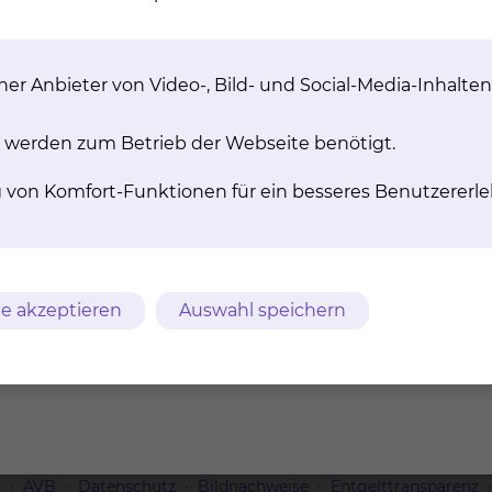
er Anbieter von Video-, Bild- und Social-Media-Inhalten
 werden zum Betrieb der Webseite benötigt.
lt?
g von Komfort-Funktionen für ein besseres Benutzererle
 Studie?
e akzeptieren
Auswahl speichern
 der Studie?
m
AVB
Datenschutz
Bildnachweise
Entgelttransparenz