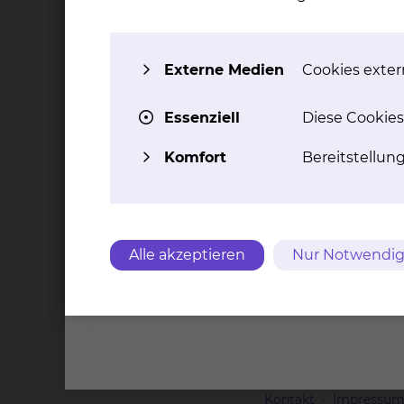
Wie ist der Status der Studie?
Rekrutierung beendet
Externe Medien
Cookies extern
Essenziell
Diese Cookies
Welche Studienform wurde gewäh
Komfort
Bereitstellun
Multi-Center-Studie
In welcher Phase befindet sich die
Alle akzeptieren
Nur Notwendig
Phase I Studie
Was sind die wichtigsten Merkmale
randomisiert
Kontakt
Impressu