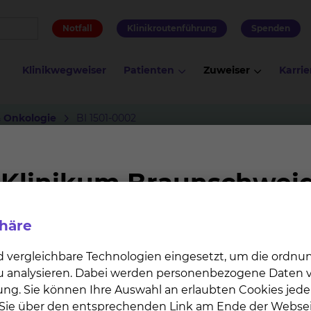
Notfall
Klinikroutenführung
Spenden
Klinikwegweiser
Patienten
Zuweiser
Karrie
 Onkologie
BI 1501-0002
phäre
to evaluate safety and efficacy of BI 770371 in combinati
d vergleichbare Technologien eingesetzt, um die ordn
pared with pembrolizumab monotherapy for the first-
 zu analysieren. Dabei werden personenbezogene Daten ve
current Head and Neck Squamous Cell Carcinoma (HNSCC)
ung. Sie können Ihre Auswahl an erlaubten Cookies jede
n Sie über den entsprechenden Link am Ende der Websei