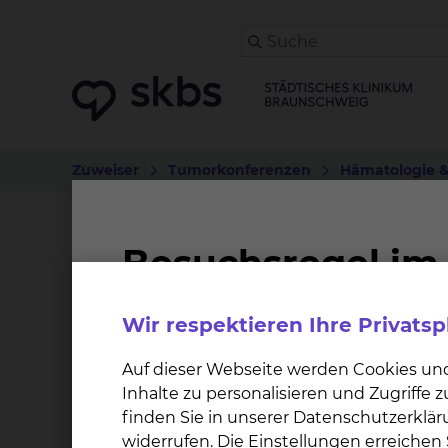
Zuweiser
Tumorkonferenzen
Hämatologie &
BI 1501-0002
Worum geht es bei der Studie?
Wir respektieren Ihre Privats
A Phase Ib open label randomised clinical trial 
Auf dieser Webseite werden Cookies un
pembrolizumab with or without cetuximab com
Inhalte zu personalisieren und Zugriffe
treatment of patients with metastatic or re
finden Sie in unserer Datenschutzerklär
widerrufen. Die Einstellungen erreiche