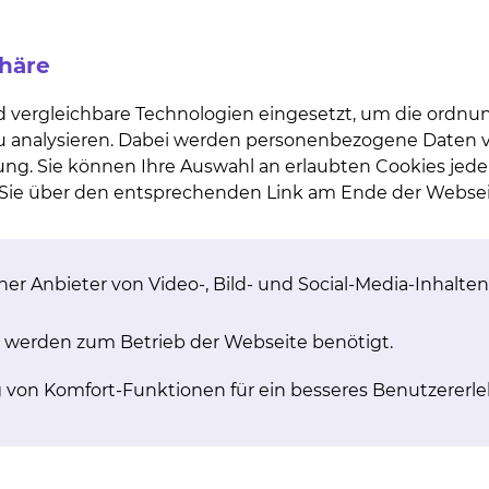
Die EASi-KIDNEY-Studie untersucht, ob das neue Medika
gelassenen Wirkstoff Empagliflozin das Fortschreiten v
phäre
nn. Ziel der weltweiten Studie ist es nachzuweisen, o
ile für nierenkranke Menschen bietet.
d vergleichbare Technologien eingesetzt, um die ordn
 zu analysieren. Dabei werden personenbezogene Daten ve
ung. Sie können Ihre Auswahl an erlaubten Cookies jede
n Sie über den entsprechenden Link am Ende der Websei
nen Sie auf der Website der Studienzentrale des Unikli
 auch direkt an das Team des Studienzentrums der Klini
gsverfahren des Städtischen Klinikums Braunschweig
er Anbieter von Video-, Bild- und Social-Media-Inhalten
 werden zum Betrieb der Webseite benötigt.
g von Komfort-Funktionen für ein besseres Benutzererle
 Studie?