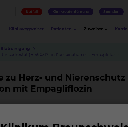
Notfall
Klinikroutenführung
Spenden
Klinikwegweiser
Patienten
Zuweiser
Karrie
 Blutreinigung
it Vicadrostat (BI690517) in Kombination mit Empagliflozin
e zu Herz- und Nierenschutz 
on mit Empagliflozin
CKD) haben ein erhöhtes Risiko für Nierenversagen und
edikamente wie SGLT-2-Inhibitoren bereits Schutz biet