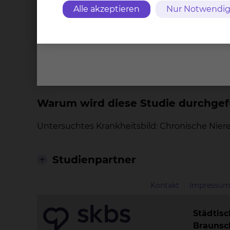
Alle akzeptieren
Nur Notwendig
Phase III Studie
Was sind die wichtigsten Merkmale
Interventionell
Warum wird diese Studie durchgef
Untersuchtes Krankheitsbild: Chronische Nie
Studienpartner
Kontakt
Impressu
Städtis
Brauns