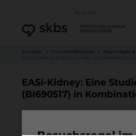
Zuweiser
Tumorkonferenzen
Nephrologie &
EASi-Kidney: Eine Studie zu Herz- und Nierenschutz m
EASi-Kidney: Eine Studi
(BI690517) in Kombinati
Worum geht es bei der Studie?
Patienten mit chronischer Nierenerkrankung (
Kreislauf-Erkrankungen. Obwohl bestehende M