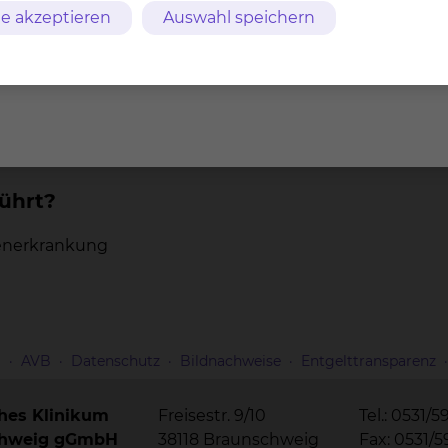
e akzeptieren
Auswahl speichern
 der Studie?
ührt?
renerkrankung
m
AVB
Datenschutz
Bildnachweise
Entgelttransparenz
ches Klinikum
Freisestr. 9/10
Tel.: 0531/5
chweig gGmbH
38118 Braunschweig
Fax: 0531/5