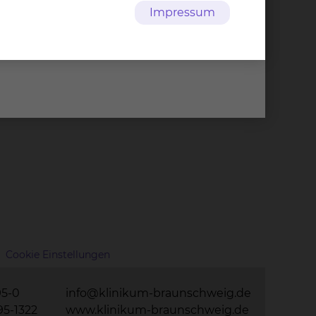
Impressum
Cookie Einstellungen
95-0
info@klinikum-braunschweig.de
95-1322
www.klinikum-braunschweig.de