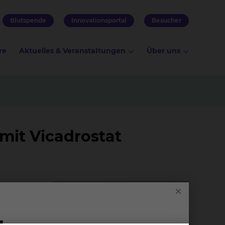
Blutspende
Innovationsportal
Besucher
re
Aktuelles & Veranstaltungen
Über uns
mit Vicadrostat
 Herz-
en,