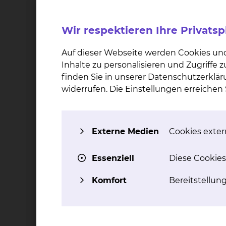
bleibt ein erhebliches Restrisiko bestehen. 
Vicadrostat in Kombination mit dem bereits zu
Wir respektieren Ihre Privats
Nieren- und Herzerkrankungen weiter senken ka
Kombination zusätzliche gesundheitliche Vorte
Auf dieser Webseite werden Cookies un
Inhalte zu personalisieren und Zugriffe
finden Sie in unserer Datenschutzerklär
Eignungskriterien:
widerrufen. Die Einstellungen erreiche
Die genauen Ein- und Ausschlusskriterien kön
Würzburg einsehen. Alternativ können Sie sich
Nephrologie, Rheumatologie und Blutreinigun
wenden.
Externe Medien
Cookies extern
Essenziell
Diese Cookies
Wie ist der Status der Studie?
Komfort
Bereitstellun
Rekrutierung begonnen
In welcher Phase befindet sich die