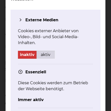
Wie ist der Status der Studie?
Rekrutierung begonnen
Externe Medien
Cookies externer Anbieter von
Welche Studienform wurde gewählt?
Video-, Bild- und Social-Media-
Inhalten.
Multi-Center-Studie
inaktiv
aktiv
In welcher Phase befindet sich die
Studie?
Essenziell
Phase III Studie
Diese Cookies werden zum Betrieb
der Webseite benötigt.
Was sind die wichtigsten Merkmale
Immer aktiv
der Studie?