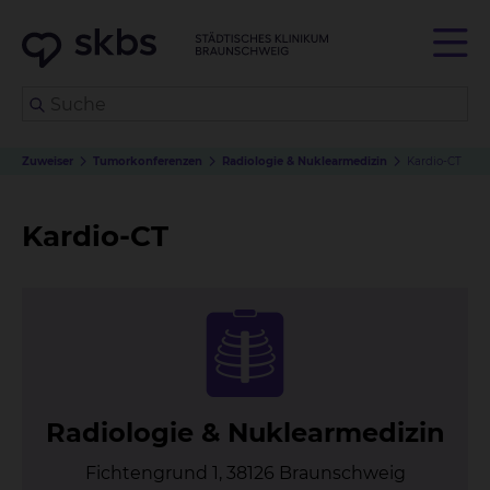
Zuweiser
Tumorkonferenzen
Radiologie & Nuklearmedizin
Kardio-CT
Kardio-CT
Ra­dio­lo­gie & Nu­kle­ar­me­di­zin
Fichtengrund 1, 38126 Braunschweig