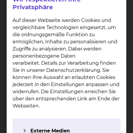
Das Herz bzw. die Herzkranzgefäße können
Privatsphäre
bei dieser sehr kurzen Aufnahmezeit
bewegungsfrei abgebildet werden.
Auf dieser Webseite werden Cookies und
Simultane Darstellung des gesamten
vergleichbare Technologien eingesetzt, um
Herzens bei hoher räumlicher Auflösung:
die ordnungsgemäße Funktion zu
Durch die parallele Aufnahme des
ermöglichen, Inhalte zu personalisieren und
Röntgenstrahls durch 256 Detektorzeilen
Zugriffe zu analysieren. Dabei werden
kann das Herz in exzellenter räumlicher
personenbezogene Daten
Auflösung dargestellt werden. Hierfür werden
verarbeitet. Details zur Verarbeitung finden
multiple parallele Bildschichten mit einer
Sie in unserer Datenschutzerklärung. Sie
Schichtdicke von 0,6 mm erzeugt.
können Ihre Auswahl an erlaubten Cookies
Eine leistungsfähige Bildnachbearbeitung
jederzeit in den Einstellungen anpassen und
erlaubt die Umformung des Bilddatensatzes
widerrufen. Die Einstellungen erreichen Sie
in eine anatomiegetreue Darstellung der
über den entsprechenden Link am Ende der
Herzkranzgefäße, so dass die Gefäße in sehr
Webseiten.
guter Bildqualität hinsichtlich Normalität
oder krankhafter Veränderungen beurteilt
werden können.
Externe Medien