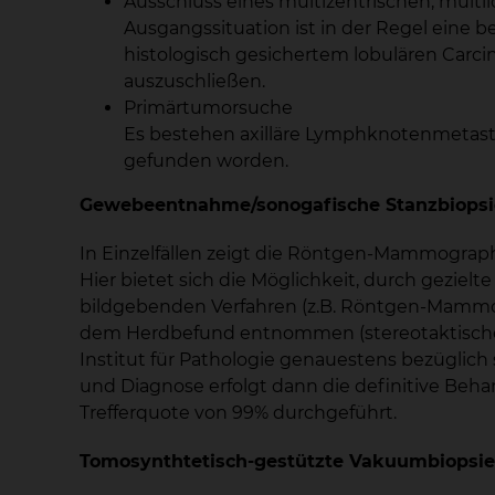
Ausschluss eines multizentrischen, mult
Ausgangssituation ist in der Regel eine
histologisch gesichertem lobulären Car
auszuschließen.
Primärtumorsuche
Es bestehen axilläre Lymphknotenmetast
gefunden worden.
Gewebeentnahme/sonogafische Stanzbiopsie
In Einzelfällen zeigt die Röntgen-Mammographie
Hier bietet sich die Möglichkeit, durch gezi
bildgebenden Verfahren (z.B. Röntgen-Mammogr
dem Herdbefund entnommen (stereotaktische 
Institut für Pathologie genauestens bezüglich
und Diagnose erfolgt dann die definitive Beha
Trefferquote von 99% durchgeführt.
Tomosynthtetisch-gestützte Vakuumbiopsi