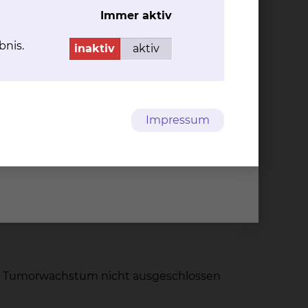
Immer aktiv
gen" (IZB) gegründet. Dieses Zentrum fasst
bnis.
inaktiv
aktiv
r einzelnen Fachdisziplinen für die
agnostik und Nuklearmedizin als Teil des IZB
suntersuchung die Röntgen-Mammographie und
fällen ist es notwendig, weitergehende
Impressum
ung einzusetzen.
umors der Brustdrüse,
e Möglichkeit durch das
llungen, unter denen eine MR-Mammographie
s Tumorwachstum nicht ausgeschlossen