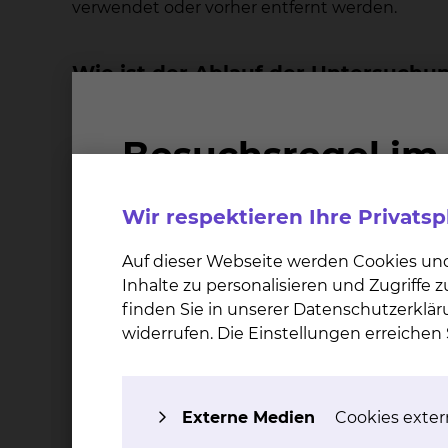
verwendet oder vorher entfernt werden.
Wie ist der Ablauf der Untersuchu
Zunächst werden von jeder Brust je zwei Aufna
zwischen zwei Plexiglasplatten zusammengedrüc
Röntgenassistentin passt hierbei den Druck 
automatisch die Kompression der Brust. In Ei
erfolgt von einer Ärztin die Inspektion der H
Wir respektieren Ihre Privats
Ultraschall (Sonographie) untersucht.
Auf dieser Webseite werden Cookies un
Inhalte zu personalisieren und Zugriffe
Welche Komplikationen können au
finden Sie in unserer Datenschutzerklär
widerrufen. Die Einstellungen erreiche
Bei der Mammographie handelt es sich um ei
nach Fragestellung und Sachlage die strahle
Druckgefühl bei der Aufnahme entstehen kei
Externe Medien
Cookies extern