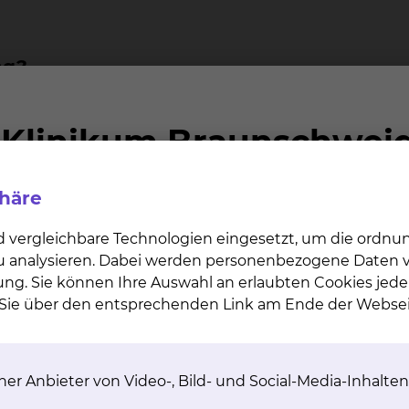
ng?
hmen aus zwei Blickwinkeln (Projektionsrichtungen) an
kt. Dieses ist notwendig, um ein gut beurteilbares Bild
je nach Beschwerden oder vorhandene Narben an. Nach 
nzelfällen kann eine Zusatzaufnahme zur Diagnosestellu
aut der Brüste sowie ein Abtasten der Brüste und der Ac
phäre
d vergleichbare Technologien eingesetzt, um die ordn
 zu analysieren. Dabei werden personenbezogene Daten ve
ftreten?
ung. Sie können Ihre Auswahl an erlaubten Cookies jede
n Sie über den entsprechenden Link am Ende der Websei
ne Röntgenuntersuchung. Bei jeder Anwendung von Rö
nbedingten Risiken gegen den diagnostischen Gewinn 
ne akuten Komplikationen.
er Anbieter von Video-, Bild- und Social-Media-Inhalten