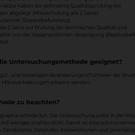
ärzte haben die geforderte Qualitätsprüfung der
en abgelegt (Wiederholung alle 2 Jahre)
utachtet (Doppelbefundung)
e 2 Jahre zur Prüfung der technischen Qualität und
ität von der Kassenärztlichen Vereinigung (Bezirksstell
rtet
t die Untersuchungsmethode geeignet?
ut- und bösartigen Veränderungen/Tumoren der Brustd
 Mikroverkalkungen erkannt werden.
hode zu beachten?
graphie erforderlich. Die Untersuchung sollte in der W
und weniger strahlendicht. Damit ist eine schmerzärm
eodorants, Deopuder, Körperlotionen und (zinkhaltige