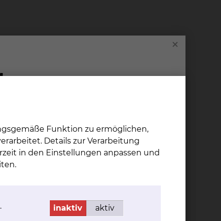
gefertigt. Die Brust wird für die Aufnahmen
 der Brust zu erhalten. Die
der Röntgenaufnahme löst das Gerät
ng erforderlich sein. Nach der Mammographie
hselhöhlen. Abschließend werden die Brüste mit
ungsgemäße Funktion zu ermöglichen,
rarbeitet. Details zur Verarbeitung
rzeit in den Einstellungen anpassen und
ten.
ntgenstrahlen zur Diagnostik werden immer
abgewogen. Abgesehen von dem kurzfristigen
.
inaktiv
aktiv