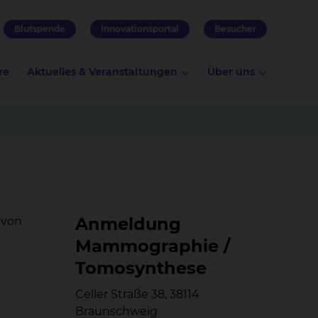
Blutspende
Innovationsportal
Besucher
re
Aktuelles & Veranstaltungen
Über uns
An­mel­dung
 von
Mam­mo­gra­phie /
To­mo­syn­the­se
Celler Straße 38, 38114
Braunschweig