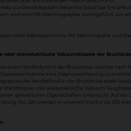
ilokulären oder kontralateralen Mammakarzinoms
 bereits aus Gewebeproben bekannte bösartige Erkrank
cinom wird eine MR-Mammographie durchgeführt, um an 
asen eines Adenocarcinoms. Mit Mammografie und Mamm
 oder stereotaktische Vakuumbiopsie der Brustdrü
 einen Herdbefund in der Brustdrüse, welcher nach Bild
elte Gewebeentnahme eine Diagnosesicherung zu erreiche
aphie) der Herdbefund in der Brustdrüse exakt lokalis
Stanzbiopsie oder stereotaktische Vakuum-Saugbiops
 seiner geweblichen Eigenschaften untersucht. Auf der
ndlung. Pro Jahr werden in unserem Institut ca. 220 st
en