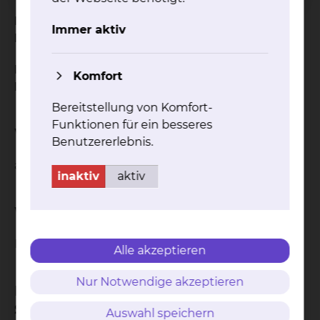
RECEIVED AT LEAST 1 PRIOR LINE OF THERAPY
Immer aktiv
INCLUDING
LENALIDOMIDE AND A PROTEASOME
Komfort
INHIBITOR
Bereitstellung von Komfort-
Funktionen für ein besseres
Wie ist der Status der Studie?
Benutzererlebnis.
aktiv
inaktiv
aktiv
Welche Studienform wurde gewählt?
Multi-Center-Studie
Alle akzeptieren
Nur Notwendige akzeptieren
In welcher Phase befindet sich die
Studie?
Auswahl speichern