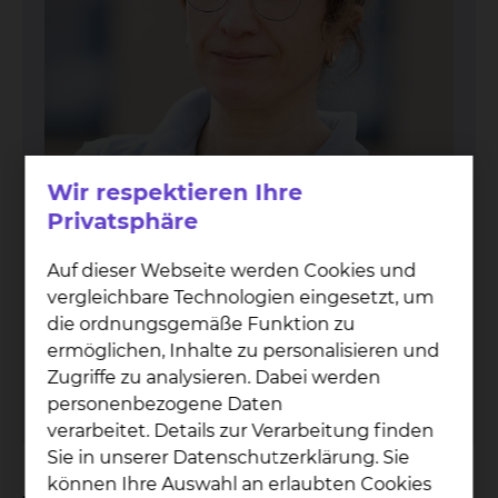
Wir respektieren Ihre
Privatsphäre
Auf dieser Webseite werden Cookies und
Dr. Mi­ri­am Ahl­born
vergleichbare Technologien eingesetzt, um
Celler Straße 38, 38114 Braunschweig
die ordnungsgemäße Funktion zu
ermöglichen, Inhalte zu personalisieren und
Tel.:
+49 531 595 3224
Zugriffe zu analysieren. Dabei werden
Fax: +49 531 595 3638
personenbezogene Daten
Per E-Mail kontaktieren
verarbeitet. Details zur Verarbeitung finden
Sie in unserer Datenschutzerklärung. Sie
können Ihre Auswahl an erlaubten Cookies