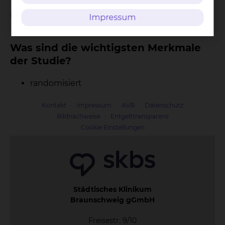
Phase III Studie
Impressum
Was sind die wichtigsten Merkmale
der Studie?
randomisiert
Kontakt
Impressum
AVB
Datenschutz
Bildnachweise
Entgelttransparenz
Cookie Einstellungen
Städtisches Klinikum
Braunschweig gGmbH
Freisestr. 9/10