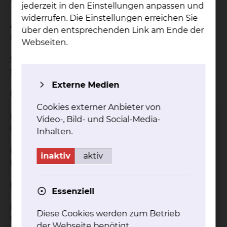
Worum geht es bei der Studie?
jederzeit in den Einstellungen anpassen und
widerrufen. Die Einstellungen erreichen Sie
AN OPEN-LABEL, 3-ARM, MULTICENTER,
über den entsprechenden Link am Ende der
RANDOMIZED PHASE 3
Webseiten.
STUDY TO EVALUATE THE EFFICACY AND
SAFETY OF
Externe Medien
ELRANATAMAB
Cookies externer Anbieter von
(PF-06863135) MONOTHERAPY AND
Video-, Bild- und Social-Media-
ELRANATAMAB +
Inhalten.
DARATUMUMAB VERSUS DARATUMUMAB +
inaktiv
aktiv
POMALIDOMIDE +
DEXAMETHASONE IN PARTICIPANTS WITH
Essenziell
RELAPSED/REFRACTORY MULTIPLE MYELOMA
Diese Cookies werden zum Betrieb
WHO HAVE
der Webseite benötigt.