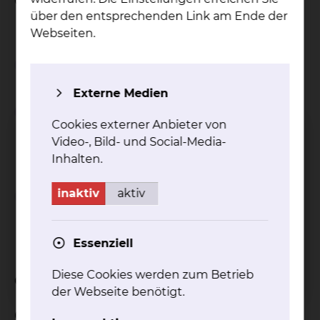
Gesprächseinheit.
über den entsprechenden Link am Ende der
Webseiten.
Wichtiger Hinweis
Externe Medien
Einschränkungen bei
Cookies externer Anbieter von
Inanspruchnahme von
Video-, Bild- und Social-Media-
Wahlleistungen
Inhalten.
inaktiv
aktiv
Abschlagszahlungen bei
Inanspruchnahme von
Wahlleistungen
Essenziell
Diese Cookies werden zum Betrieb
Celler Straße: Buchungsformular
der Webseite benötigt.
Celler Straße: Buchung der