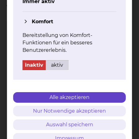
Immer aktiv
Wahlleistung "Medienpaket"
Komfort
Ich bestätige, dass ich die Informationen zur
Bereitstellung von Komfort-
Kenntnis genommen habe und beantrage
Funktionen für ein besseres
hiermit das Medienpaket "Sky & Telefon".
Benutzererlebnis.
inaktiv
aktiv
Angaben zum Patienten
Name und Vorname des Patienten
*
Alle akzeptieren
Nur Notwendige akzeptieren
PLZ und Wohnort des Patienten
*
Auswahl speichern
Impressum