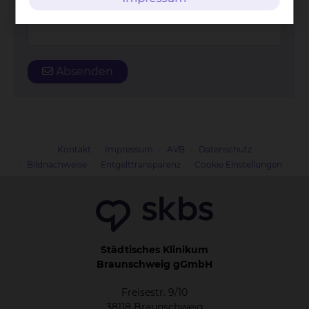
Straße und Hausnummer
*
Absenden
Kontakt
Impressum
AVB
Datenschutz
Bildnachweise
Entgelttransparenz
Cookie Einstellungen
Städtisches Klinikum
Braunschweig gGmbH
Freisestr. 9/10
38118 Braunschweig