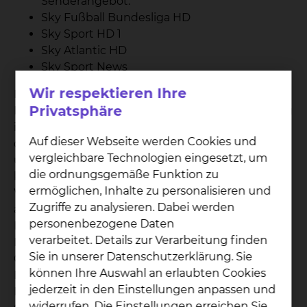
Senderangebot:
Sky Fußball Bundesliga HD
Sky Sport HD 1
Sky Atlantic HD
Sky Sport News
Wir respektieren Ihre
Die entstandenen Gebühren für Telefon und
Privatsphäre
Medienpaket werden Ihnen nach Ihrer Entlassung
in Rechnung gestellt. Bitte haben Sie Verständnis,
Auf dieser Webseite werden Cookies und
dass die Bestandteile des Medienpaketes „Sky
vergleichbare Technologien eingesetzt, um
und Telefon“ nicht einzeln gebucht werden
die ordnungsgemäße Funktion zu
können. Für Patienten, die eine
ermöglichen, Inhalte zu personalisieren und
Wahlleistungsvereinbarung „Unterkunft“
Zugriffe zu analysieren. Dabei werden
abgeschlossen haben, sind die Kosten des
personenbezogene Daten
Medienpaktes mit den Zuschlägen je
verarbeitet. Details zur Verarbeitung finden
Berechnungstag abgegolten. Die entstandenen
Sie in unserer Datenschutzerklärung. Sie
Gesprächsgebühren werden Ihnen gesondert in
können Ihre Auswahl an erlaubten Cookies
Rechnung gestellt. Die Kosten für das
jederzeit in den Einstellungen anpassen und
Medienpaket betragen 3 € pro Tag zzgl. 0,10 € pro
widerrufen. Die Einstellungen erreichen Sie