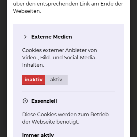
Wirbelsäulenzentrum
über den entsprechenden Link am Ende der
Webseiten.
Externe Medien
Cookies externer Anbieter von
Video-, Bild- und Social-Media-
Fichtengrund 1, 38126 Braunschweig
Inhalten.
Holwedestraße 16, 38118 Braunschweig
inaktiv
aktiv
Tel.:
+49 531 595 4430
mehr
Essenziell
Diese Cookies werden zum Betrieb
Hämatologie & Onkologie
der Webseite benötigt.
Immer aktiv