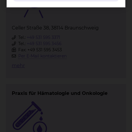
Celler Straße 38, 38114 Braunschweig
Tel.:
+49 531 595 3371
Tel.:
+49 531 595 3456
Fax: +49 531 595 3453
Per E-Mail kontaktieren
mehr
Praxis für Hämatologie und Onkologie