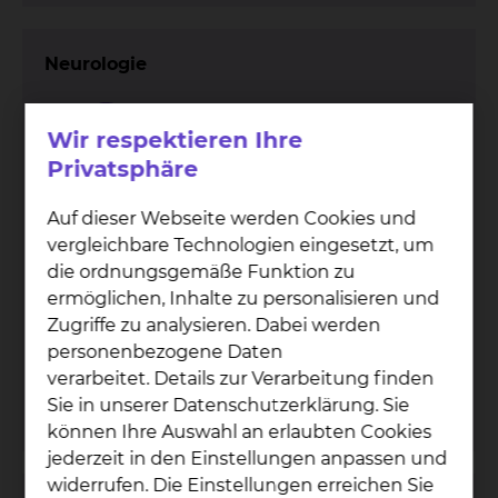
Neurologie
Wir respektieren Ihre
Privatsphäre
Auf dieser Webseite werden Cookies und
vergleichbare Technologien eingesetzt, um
die ordnungsgemäße Funktion zu
Fichtengrund 1, 38126 Braunschweig
ermöglichen, Inhalte zu personalisieren und
Tel.:
+49 531 595 2285
Zugriffe zu analysieren. Dabei werden
Fax: +49 531 595 2659
personenbezogene Daten
Per E-Mail kontaktieren
verarbeitet. Details zur Verarbeitung finden
mehr
Sie in unserer Datenschutzerklärung. Sie
können Ihre Auswahl an erlaubten Cookies
jederzeit in den Einstellungen anpassen und
widerrufen. Die Einstellungen erreichen Sie