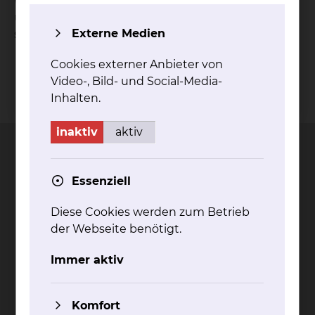
wir dafür, dass alle wichtigen Informationen exakt
übermittelt werden, um eine exakte Diagnose zu
Externe Medien
stellen.
Cookies externer Anbieter von
Video-, Bild- und Social-Media-
Kontakt
Impressum
AVB
Datenschutz
Inhalten.
Bildnachweise
Entgelttransparenz
Cookie Einstellungen
inaktiv
aktiv
Essenziell
Städtisches Klinikum
Diese Cookies werden zum Betrieb
Braunschweig gGmbH
der Webseite benötigt.
Freisestr. 9/10
38118 Braunschweig
Immer aktiv
Tel.: 0531/595-0
Fax: 0531/595-1322
Komfort