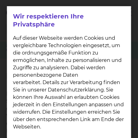
Wir respektieren Ihre
Privatsphäre
Auf dieser Webseite werden Cookies und
vergleichbare Technologien eingesetzt, um
Zuweiser
Tumorkonferenzen
Gastroenterologie, Hepatologie, Interventionelle Endoskopie & Diabetologie
die ordnungsgemäße Funktion zu
Dolmetscher
ermöglichen, Inhalte zu personalisieren und
Zugriffe zu analysieren. Dabei werden
Dolmetscher
personenbezogene Daten
verarbeitet. Details zur Verarbeitung finden
Sie in unserer Datenschutzerklärung. Sie
Für die optimale Patientenversorgung ist
können Ihre Auswahl an erlaubten Cookies
Sprachverständigung unerlässlich. So legen wir
jederzeit in den Einstellungen anpassen und
großen Wert auf eine bestmögliche
widerrufen. Die Einstellungen erreichen Sie
Verständigung zwischen Personal und Patienten,
über den entsprechenden Link am Ende der
die wir Dank der Vielzahl an qualifizierten
Webseiten.
Dolmetschern gewährleisten können. So sorgen