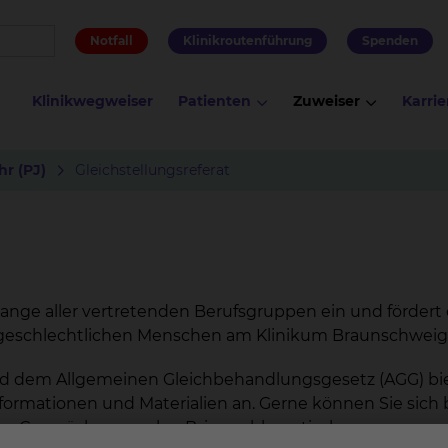
Notfall
Klinikroutenführung
Spenden
Klinikwegweiser
Patienten
Zuweiser
Karrie
hr (PJ)
Gleichstellungs
referat
elange aller vertretenden Berufsgruppen ein und fördert 
rgeschlechtlichen Menschen am Klinikum Braunschweig
nd dem Allgemeinen Gleichbehandlungsgesetz (AGG) bi
formationen und Materialien an. Gerne können Sie sich 
m Gesprächswunsch, z.B. in problematischen