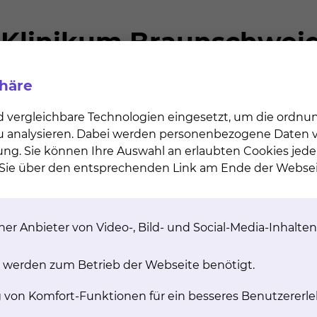
 folgenden Themen:
phäre
 Mutterschutz,Elternzeit, Sonderurlaub,Pflegezeit,
d vergleichbare Technologien eingesetzt, um die ordn
amilie, Braunschweig
 zu analysieren. Dabei werden personenbezogene Daten ve
elästigung
ung. Sie können Ihre Auswahl an erlaubten Cookies jede
 Gleichbehandlungsgesetz (AGG)
n Sie über den entsprechenden Link am Ende der Websei
ührungskräfte
tlösung“ am Klinikum Braunschweig
er Anbieter von Video-, Bild- und Social-Media-Inhalten
ions- und Personalentwicklungsplanung
betrieblichen Kontext
 werden zum Betrieb der Webseite benötigt.
Rente, Kommunikation
g von Komfort-Funktionen für ein besseres Benutzererle
ungskräfte