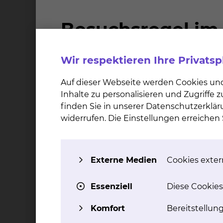
Lebenssituationen an sie wenden.
Gespräche sind selbstverständlich vertraulich!
Hilfe und Unterstützungsangebote gibt es zu
Wir respektieren Ihre Privats
Vereinbarung von Beruf und Familien, z.B.
Wiedereinstieg
Auf dieser Webseite werden Cookies un
Kinderbetreuung, Mitglied im Netzwerk F
Inhalte zu personalisieren und Zugriffe
Diskriminierung, Mobbing und sexuelle B
finden Sie in unserer Datenschutzerklär
Beschwerdestelle nach dem Allgemeinen
widerrufen. Die Einstellungen erreiche
Unterstützung aller Beschäftigten und F
Mitglied des „Steuerungskreises Konflik
Stellenbesetzungsverfahren
Externe Medien
Cookies extern
Mitwirkung an einer gezielten Organisat
Frauen- und genderrelevante Aspekte im 
Frauen in Führungspositionen
Essenziell
Diese Cookies
Allgemeine Fortbildungsangebote, z.B. 
Komfort
Bereitstellun
Spezielle Fortbildungsangebote für Führ
Zukunftstag