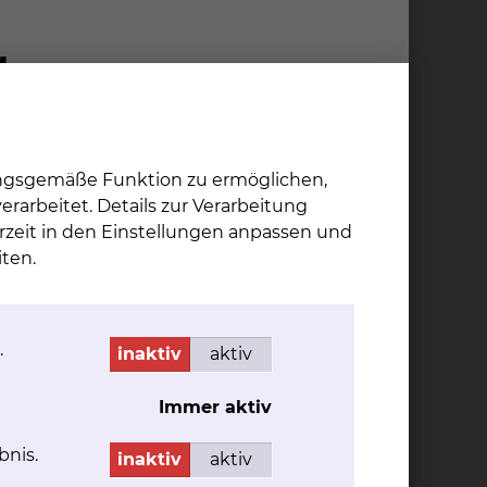
Gleichstellungsbeauftragte
ungsgemäße Funktion zu ermöglichen,
An­drea Koch
rarbeitet. Details zur Verarbeitung
Freisestraße 9/10, 38118
rzeit in den Einstellungen anpassen und
Braunschweig
ten.
Tel.:
+49 531 595 1774
Per E-Mail kontaktieren
dienstlich
.
inaktiv
aktiv
Per E-Mail kontaktieren
betriebsrätlich
Immer aktiv
bnis.
inaktiv
aktiv