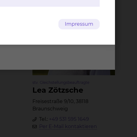
Impressum
stv. Gleichstellungsbeauftragte
Lea Zötz­sche
Freisestraße 9/10, 38118
Braunschweig
Tel.:
+49 531 595 1649
Per E-Mail kontaktieren