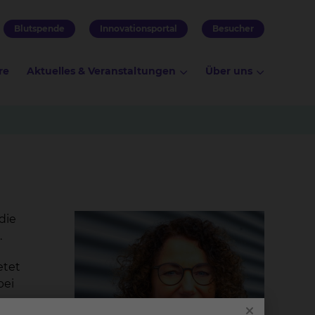
Blutspende
Innovationsportal
Besucher
re
Aktuelles & Veranstaltungen
Über uns
die
.
etet
bei