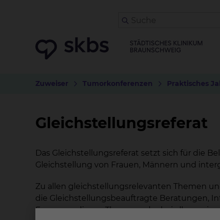
Zuweiser
Tumorkonferenzen
Praktisches Ja
Gleichstellungs
referat
Das Gleichstellungsreferat setzt sich für die B
Gleichstellung von Frauen, Männern und inte
Zu allen gleichstellungsrelevanten Themen u
die Gleichstellungsbeauftragte Beratungen, In
Fragen zu diesen Themen oder bei allgemeine